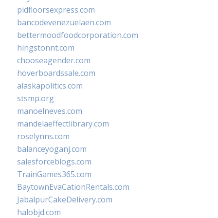
pidfloorsexpress.com
bancodevenezuelaen.com
bettermoodfoodcorporation.com
hingstonnt.com
chooseagender.com
hoverboardssale.com
alaskapolitics.com
stsmp.org
manoelneves.com
mandelaeffectlibrary.com
roselynns.com
balanceyoganj.com
salesforceblogs.com
TrainGames365.com
BaytownEvaCationRentals.com
JabalpurCakeDelivery.com
halobjd.com