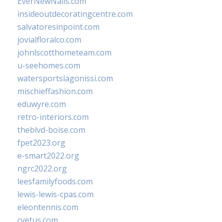
EverNewNails.com
insideoutdecoratingcentre.com
salvatoresinpoint.com
jovialfloralco.com
johnlscotthometeam.com
u-seehomes.com
watersportslagonissi.com
mischieffashion.com
eduwyre.com
retro-interiors.com
theblvd-boise.com
fpet2023.org
e-smart2022.org
ngrc2022.org
leesfamilyfoods.com
lewis-lewis-cpas.com
eleontennis.com
cyetus.com