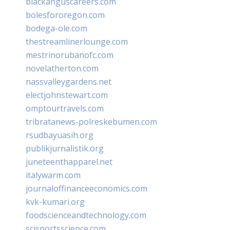
blackanguscareers.com
bolesfororegon.com
bodega-ole.com
thestreamlinerlounge.com
mestrinorubanofc.com
novelatherton.com
nassvalleygardens.net
electjohnstewart.com
omptourtravels.com
tribratanews-polreskebumen.com
rsudbayuasih.org
publikjurnalistik.org
juneteenthapparel.net
italywarm.com
journaloffinanceeconomics.com
kvk-kumari.org
foodscienceandtechnology.com
scisportsscience.com