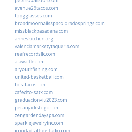
petshopallston.com
avenue26tacos.com
topgglasses.com
broadmoornailsspacoloradosprings.com
missblackpasadena.com
anneskitchen.org
valenciamarketytaqueria.com
reefrecordsllc.com
alawaffle.com
aryouthfishing.com
united-basketball.com
tios-tacos.com
cafecito-satx.com
graduacionviu2023.com
pecanjackstogo.com
zengardendayspa.com
sparklejewelryinc.com
ironcladtattoostudio.com