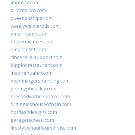
jmpbliss.com
drjorgerico.com
queensushipa.com
wendyweimerdds.com
ameri-camp.com
hrsreceivables.com
empconst1.com
cinderella-support.com
bigpinkrestaurant.com
inspirehuahin.com
memmingerspainting.com
jeremypbeasley.com
thesandwichdepotcos.com
drgiggleshouseofpain.com
hotflashdesigns.com
garagenadeau.com
lifestylechauffeurservice.com