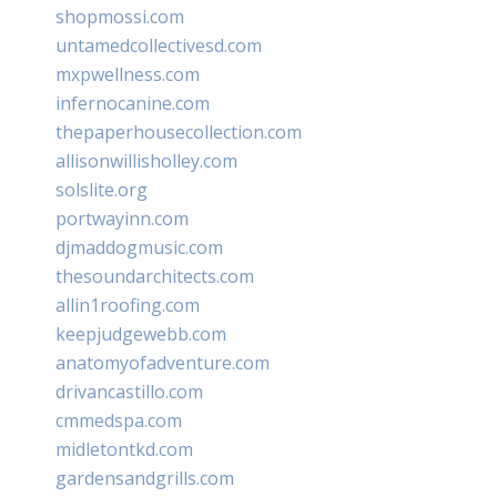
shopmossi.com
untamedcollectivesd.com
mxpwellness.com
infernocanine.com
thepaperhousecollection.com
allisonwillisholley.com
solslite.org
portwayinn.com
djmaddogmusic.com
thesoundarchitects.com
allin1roofing.com
keepjudgewebb.com
anatomyofadventure.com
drivancastillo.com
cmmedspa.com
midletontkd.com
gardensandgrills.com