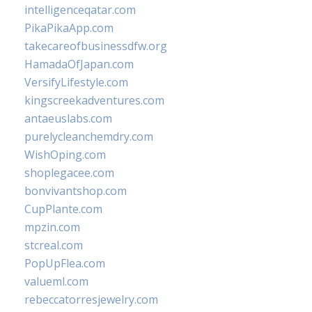
intelligenceqatar.com
PikaPikaApp.com
takecareofbusinessdfw.org
HamadaOfJapan.com
VersifyLifestyle.com
kingscreekadventures.com
antaeuslabs.com
purelycleanchemdry.com
WishOping.com
shoplegacee.com
bonvivantshop.com
CupPlante.com
mpzin.com
stcreal.com
PopUpFlea.com
valueml.com
rebeccatorresjewelry.com