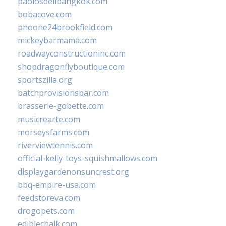
paolosdelibangkok.com
bobacove.com
phoone24brookfield.com
mickeybarmama.com
roadwayconstructioninc.com
shopdragonflyboutique.com
sportszilla.org
batchprovisionsbar.com
brasserie-gobette.com
musicrearte.com
morseysfarms.com
riverviewtennis.com
official-kelly-toys-squishmallows.com
displaygardenonsuncrest.org
bbq-empire-usa.com
feedstoreva.com
drogopets.com
ediblechalk.com