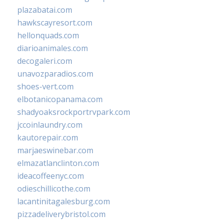
plazabatai.com
hawkscayresort.com
hellonquads.com
diarioanimales.com
decogaleri.com
unavozparadios.com
shoes-vert.com
elbotanicopanama.com
shadyoaksrockportrvpark.com
jccoinlaundry.com
kautorepair.com
marjaeswinebar.com
elmazatlanclinton.com
ideacoffeenyc.com
odieschillicothe.com
lacantinitagalesburg.com
pizzadeliverybristol.com