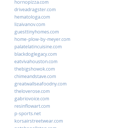
hornopizza.com
driveadragster.com
hematologa.com
lizaivanov.com
guesttinyhomes.com
home-plow-by-meyer.com
palatelatincuisine.com
blackdoglegacy.com
eatvivahouston.com
thebigshowok.com
chimeandstave.com
greatwallseafoodny.com
theloverose.com
gabriovoice.com
resinflowart.com
p-sports.net
korsairstreetwear.com