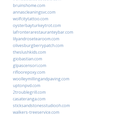
bruinshome.com
annascleaningsvc.com
wolfcitytattoo.com
oysterbayturkeytrot.com
lafronterarestauranteybar.com
lilyandrosetearoom.com
olivesburgberrypatch.com
theslushkids.com
giobastian.com
glpascensori.com
rifloorepoxy.com
woolleymillingandpaving.com
uptonpvd.com
2troublegrill.com
casateranga.com
sticksandstonesstudiooh.com
walkers-treeservice.com