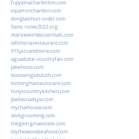
fujiyamacharleston.com
elpatronchardon.com
donglaishun-order.com
fiamc-rome2022.org
mariceworldessentials.com
lafisheriarestaurant.com
915jazzandmore.com
aguadulce-countryfair.com
jakehovis.com
bosswingsduluth.com
birminghamautocare.com
tonyscountrykitchen.com
jbellasnailspa.com
mychaihouse.com
alvisgrooming.com
thegeorginaestate.com
blythewoodseafood.com