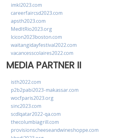
imkl2023.com
careerfaircsd2023.com
apsth2023.com
MedItRio2023.org
lcicon2023boston.com
waitangidayfestival2022.com
vacancesscolaires2022.com
MEDIA PARTNER II
isth2022.com
p2b2pabi2023-makassar.com
wocfparis2023.org
sinc2023.com
scdlqatar2022-qa.com
thecolumbiagrill.com
provisionscheeseandwineshoppe.com