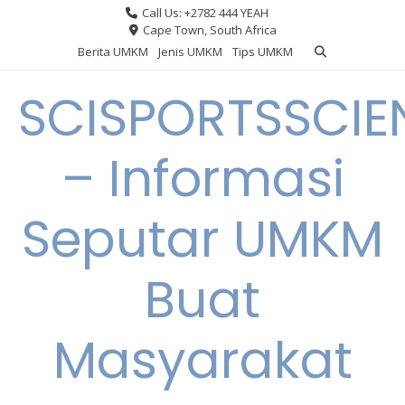
Skip
Call Us: +2782 444 YEAH
to
Cape Town, South Africa
content
Berita UMKM
Jenis UMKM
Tips UMKM
SCISPORTSSCIE
– Informasi
Seputar UMKM
Buat
Masyarakat