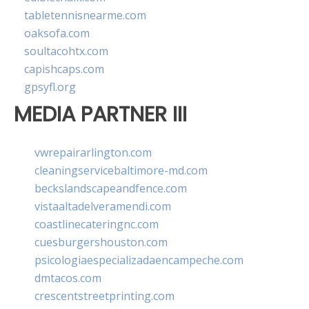
tabletennisnearme.com
oaksofa.com
soultacohtx.com
capishcaps.com
gpsyfl.org
MEDIA PARTNER III
vwrepairarlington.com
cleaningservicebaltimore-md.com
beckslandscapeandfence.com
vistaaltadelveramendi.com
coastlinecateringnc.com
cuesburgershouston.com
psicologiaespecializadaencampeche.com
dmtacos.com
crescentstreetprinting.com