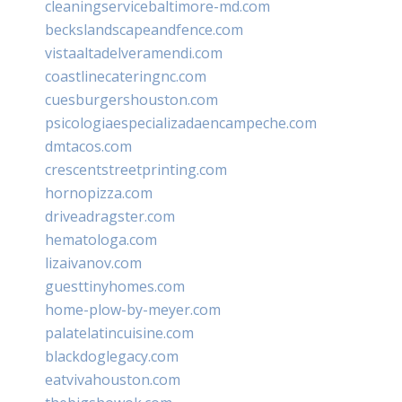
cleaningservicebaltimore-md.com
beckslandscapeandfence.com
vistaaltadelveramendi.com
coastlinecateringnc.com
cuesburgershouston.com
psicologiaespecializadaencampeche.com
dmtacos.com
crescentstreetprinting.com
hornopizza.com
driveadragster.com
hematologa.com
lizaivanov.com
guesttinyhomes.com
home-plow-by-meyer.com
palatelatincuisine.com
blackdoglegacy.com
eatvivahouston.com