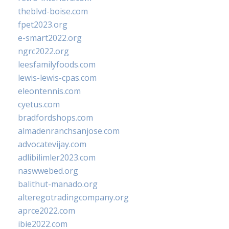
theblvd-boise.com
fpet2023.org
e-smart2022.org
ngrc2022.org
leesfamilyfoods.com
lewis-lewis-cpas.com
eleontennis.com
cyetus.com
bradfordshops.com
almadenranchsanjose.com
advocatevijay.com
adlibilimler2023.com
naswwebed.org
balithut-manado.org
alteregotradingcompany.org
aprce2022.com
ibie2022.com