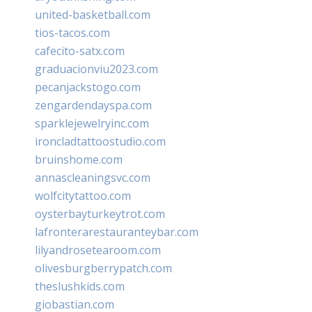
united-basketball.com
tios-tacos.com
cafecito-satx.com
graduacionviu2023.com
pecanjackstogo.com
zengardendayspa.com
sparklejewelryinc.com
ironcladtattoostudio.com
bruinshome.com
annascleaningsvc.com
wolfcitytattoo.com
oysterbayturkeytrot.com
lafronterarestauranteybar.com
lilyandrosetearoom.com
olivesburgberrypatch.com
theslushkids.com
giobastian.com