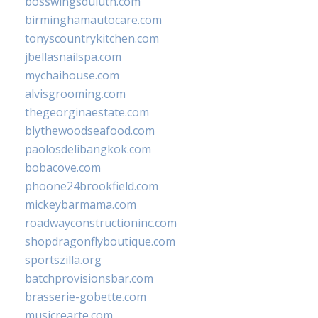
bosswingsduluth.com
birminghamautocare.com
tonyscountrykitchen.com
jbellasnailspa.com
mychaihouse.com
alvisgrooming.com
thegeorginaestate.com
blythewoodseafood.com
paolosdelibangkok.com
bobacove.com
phoone24brookfield.com
mickeybarmama.com
roadwayconstructioninc.com
shopdragonflyboutique.com
sportszilla.org
batchprovisionsbar.com
brasserie-gobette.com
musicrearte.com