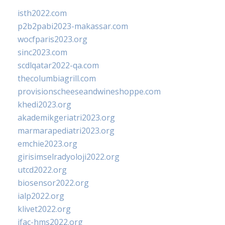
isth2022.com
p2b2pabi2023-makassar.com
wocfparis2023.org
sinc2023.com
scdlqatar2022-qa.com
thecolumbiagrill.com
provisionscheeseandwineshoppe.com
khedi2023.org
akademikgeriatri2023.org
marmarapediatri2023.org
emchie2023.org
girisimselradyoloji2022.org
utcd2022.org
biosensor2022.org
ialp2022.org
klivet2022.org
ifac-hms2022.org