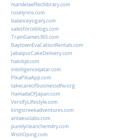
mandelaeffectlibrary.com
roselynns.com
balanceyoganj.com
salesforceblogs.com
TrainGames365.com
BaytownEvaCationRentals.com
JabalpurCakeDelivery.com
halobjd.com
intelligenceqatar.com
PikaPikaApp.com
takecareofbusinessdfw.org
HamadaOfJapan.com
VersifyLifestyle.com
kingscreekadventures.com
antaeuslabs.com
purelycleanchemdry.com
WishOping.com