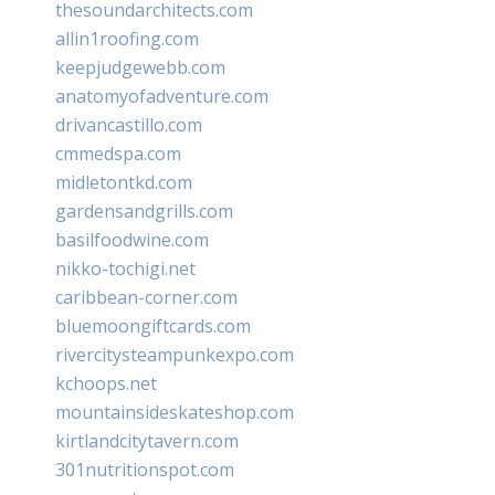
thesoundarchitects.com
allin1roofing.com
keepjudgewebb.com
anatomyofadventure.com
drivancastillo.com
cmmedspa.com
midletontkd.com
gardensandgrills.com
basilfoodwine.com
nikko-tochigi.net
caribbean-corner.com
bluemoongiftcards.com
rivercitysteampunkexpo.com
kchoops.net
mountainsideskateshop.com
kirtlandcitytavern.com
301nutritionspot.com