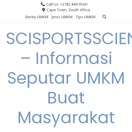
Skip
Call Us: +2782 444 YEAH
to
Cape Town, South Africa
content
Berita UMKM
Jenis UMKM
Tips UMKM
SCISPORTSSCIE
– Informasi
Seputar UMKM
Buat
Masyarakat