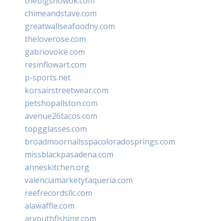
thebigshowok.com
chimeandstave.com
greatwallseafoodny.com
theloverose.com
gabriovoice.com
resinflowart.com
p-sports.net
korsairstreetwear.com
petshopallston.com
avenue26tacos.com
topgglasses.com
broadmoornailsspacoloradosprings.com
missblackpasadena.com
anneskitchen.org
valenciamarketytaqueria.com
reefrecordsllc.com
alawaffle.com
aryouthfishing.com