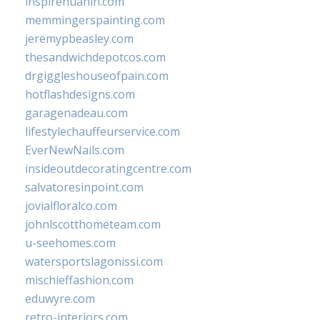
inspirehuahin.com
memmingerspainting.com
jeremypbeasley.com
thesandwichdepotcos.com
drgiggleshouseofpain.com
hotflashdesigns.com
garagenadeau.com
lifestylechauffeurservice.com
EverNewNails.com
insideoutdecoratingcentre.com
salvatoresinpoint.com
jovialfloralco.com
johnlscotthometeam.com
u-seehomes.com
watersportslagonissi.com
mischieffashion.com
eduwyre.com
retro-interiors.com