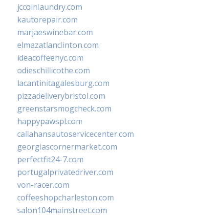
jccoinlaundry.com
kautorepair.com
marjaeswinebar.com
elmazatlanclinton.com
ideacoffeenyc.com
odieschillicothe.com
lacantinitagalesburg.com
pizzadeliverybristol.com
greenstarsmogcheck.com
happypawspl.com
callahansautoservicecenter.com
georgiascornermarket.com
perfectfit24-7.com
portugalprivatedriver.com
von-racer.com
coffeeshopcharleston.com
salon104mainstreet.com