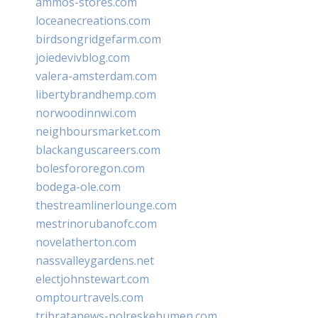
ammos-stores.com
loceanecreations.com
birdsongridgefarm.com
joiedevivblog.com
valera-amsterdam.com
libertybrandhemp.com
norwoodinnwi.com
neighboursmarket.com
blackanguscareers.com
bolesfororegon.com
bodega-ole.com
thestreamlinerlounge.com
mestrinorubanofc.com
novelatherton.com
nassvalleygardens.net
electjohnstewart.com
omptourtravels.com
tribratanews-polreskebumen.com