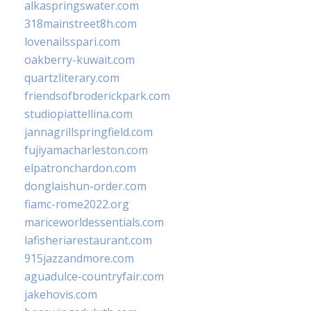
alkaspringswater.com
318mainstreet8h.com
lovenailsspari.com
oakberry-kuwait.com
quartzliterary.com
friendsofbroderickpark.com
studiopiattellina.com
jannagrillspringfield.com
fujiyamacharleston.com
elpatronchardon.com
donglaishun-order.com
fiamc-rome2022.org
mariceworldessentials.com
lafisheriarestaurant.com
915jazzandmore.com
aguadulce-countryfair.com
jakehovis.com