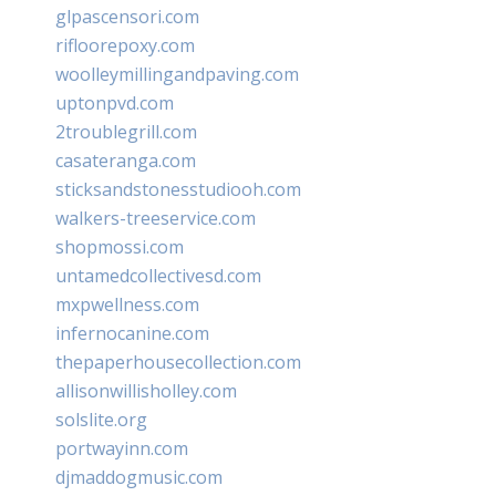
glpascensori.com
rifloorepoxy.com
woolleymillingandpaving.com
uptonpvd.com
2troublegrill.com
casateranga.com
sticksandstonesstudiooh.com
walkers-treeservice.com
shopmossi.com
untamedcollectivesd.com
mxpwellness.com
infernocanine.com
thepaperhousecollection.com
allisonwillisholley.com
solslite.org
portwayinn.com
djmaddogmusic.com