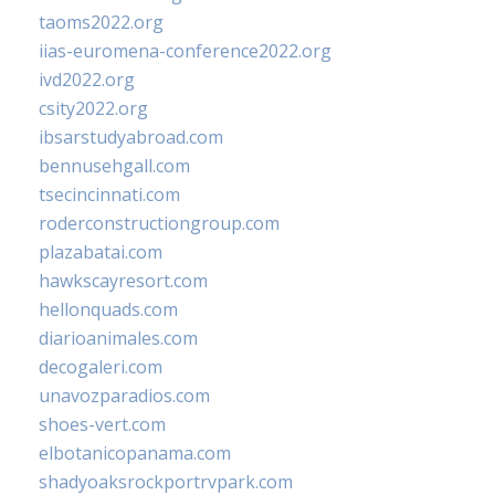
taoms2022.org
iias-euromena-conference2022.org
ivd2022.org
csity2022.org
ibsarstudyabroad.com
bennusehgall.com
tsecincinnati.com
roderconstructiongroup.com
plazabatai.com
hawkscayresort.com
hellonquads.com
diarioanimales.com
decogaleri.com
unavozparadios.com
shoes-vert.com
elbotanicopanama.com
shadyoaksrockportrvpark.com