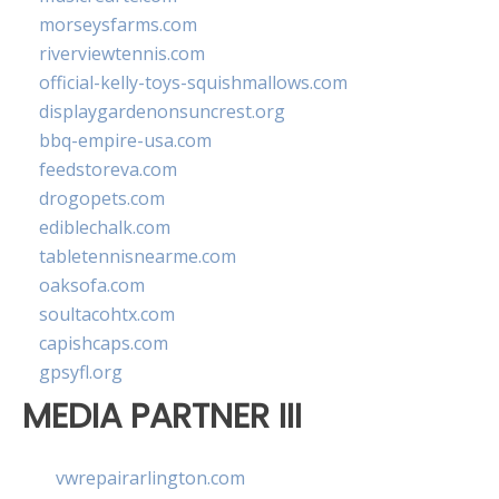
morseysfarms.com
riverviewtennis.com
official-kelly-toys-squishmallows.com
displaygardenonsuncrest.org
bbq-empire-usa.com
feedstoreva.com
drogopets.com
ediblechalk.com
tabletennisnearme.com
oaksofa.com
soultacohtx.com
capishcaps.com
gpsyfl.org
MEDIA PARTNER III
vwrepairarlington.com