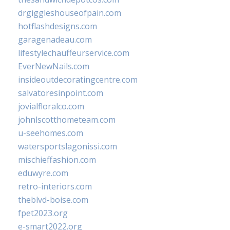
drgiggleshouseofpain.com
hotflashdesigns.com
garagenadeau.com
lifestylechauffeurservice.com
EverNewNails.com
insideoutdecoratingcentre.com
salvatoresinpoint.com
jovialfloralco.com
johnlscotthometeam.com
u-seehomes.com
watersportslagonissi.com
mischieffashion.com
eduwyre.com
retro-interiors.com
theblvd-boise.com
fpet2023.org
e-smart2022.org