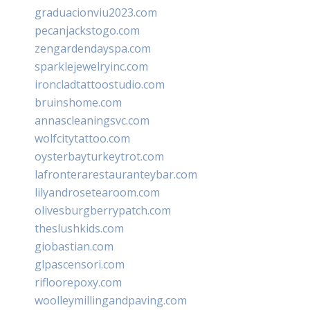
graduacionviu2023.com
pecanjackstogo.com
zengardendayspa.com
sparklejewelryinc.com
ironcladtattoostudio.com
bruinshome.com
annascleaningsvc.com
wolfcitytattoo.com
oysterbayturkeytrot.com
lafronterarestauranteybar.com
lilyandrosetearoom.com
olivesburgberrypatch.com
theslushkids.com
giobastian.com
glpascensori.com
rifloorepoxy.com
woolleymillingandpaving.com