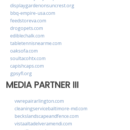
displaygardenonsuncrest.org
bbq-empire-usa.com
feedstoreva.com
drogopets.com
ediblechalk.com
tabletennisnearme.com
oaksofa.com
soultacohtx.com
capishcaps.com
gpsyfl.org
MEDIA PARTNER III
vwrepairarlington.com
cleaningservicebaltimore-md.com
beckslandscapeandfence.com
vistaaltadelveramendi.com