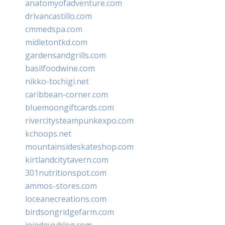
anatomyofadventure.com
drivancastillo.com
cmmedspa.com
midletontkd.com
gardensandgrills.com
basilfoodwine.com
nikko-tochigi.net
caribbean-corner.com
bluemoongiftcards.com
rivercitysteampunkexpo.com
kchoops.net
mountainsideskateshop.com
kirtlandcitytavern.com
301nutritionspot.com
ammos-stores.com
loceanecreations.com
birdsongridgefarm.com
joiedevivblog.com