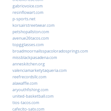
gabriovoice.com
resinflowart.com
p-sports.net
korsairstreetwear.com
petshopallston.com
avenue26tacos.com
topgglasses.com
broadmoornailsspacoloradosprings.com
missblackpasadena.com
anneskitchen.org
valenciamarketytaqueria.com
reefrecordsllc.com
alawaffle.com
aryouthfishing.com
united-basketball.com
tios-tacos.com
cafecito-satx.com