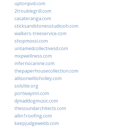
uptonpvd.com
2troublegrill.com
casateranga.com
sticksandstonesstudiooh.com
walkers-treeservice.com
shopmossi.com
untamedcollectivesd.com
mxpwellness.com
infernocanine.com
thepaperhousecollection.com
allisonwillisholley.com
solslite.org
portwayinn.com
djmaddogmusic.com
thesoundarchitects.com
allin1roofing.com
keepjudgewebb.com