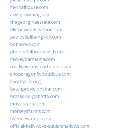
mychaihouse.com
alvisgrooming.com
thegeorginaestate.com
blythewoodseafood.com
paolosdelibangkok.com
bobacove.com
phoone24brookfield.com
mickeybarmama.com
roadwayconstructioninc.com
shopdragonflyboutique.com
sportszilla.org
batchprovisionsbar.com
brasserie-gobette.com
musicrearte.com
morseysfarms.com
riverviewtennis.com
official-kelly-toys-squishmallows.com