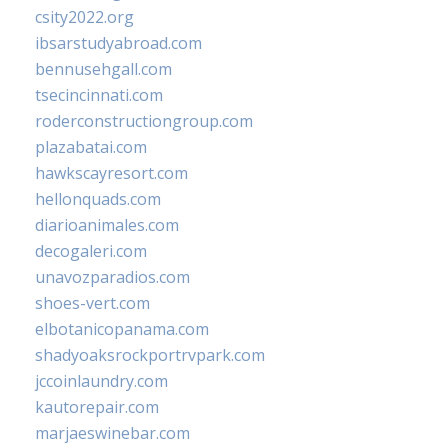
csity2022.org
ibsarstudyabroad.com
bennusehgall.com
tsecincinnati.com
roderconstructiongroup.com
plazabatai.com
hawkscayresort.com
hellonquads.com
diarioanimales.com
decogaleri.com
unavozparadios.com
shoes-vert.com
elbotanicopanama.com
shadyoaksrockportrvpark.com
jccoinlaundry.com
kautorepair.com
marjaeswinebar.com