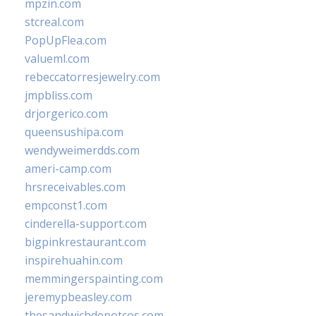
mpzin.com
stcreal.com
PopUpFlea.com
valueml.com
rebeccatorresjewelry.com
jmpbliss.com
drjorgerico.com
queensushipa.com
wendyweimerdds.com
ameri-camp.com
hrsreceivables.com
empconst1.com
cinderella-support.com
bigpinkrestaurant.com
inspirehuahin.com
memmingerspainting.com
jeremypbeasley.com
thesandwichdepotcos.com