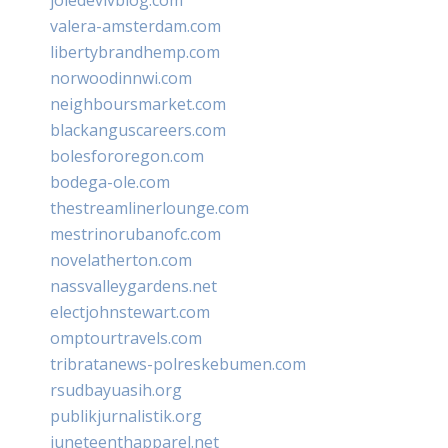
valera-amsterdam.com
libertybrandhemp.com
norwoodinnwi.com
neighboursmarket.com
blackanguscareers.com
bolesfororegon.com
bodega-ole.com
thestreamlinerlounge.com
mestrinorubanofc.com
novelatherton.com
nassvalleygardens.net
electjohnstewart.com
omptourtravels.com
tribratanews-polreskebumen.com
rsudbayuasih.org
publikjurnalistik.org
juneteenthapparel.net