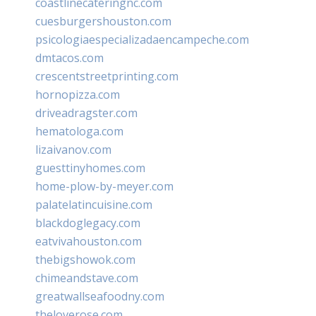
coastlinecateringnc.com
cuesburgershouston.com
psicologiaespecializadaencampeche.com
dmtacos.com
crescentstreetprinting.com
hornopizza.com
driveadragster.com
hematologa.com
lizaivanov.com
guesttinyhomes.com
home-plow-by-meyer.com
palatelatincuisine.com
blackdoglegacy.com
eatvivahouston.com
thebigshowok.com
chimeandstave.com
greatwallseafoodny.com
theloverose.com