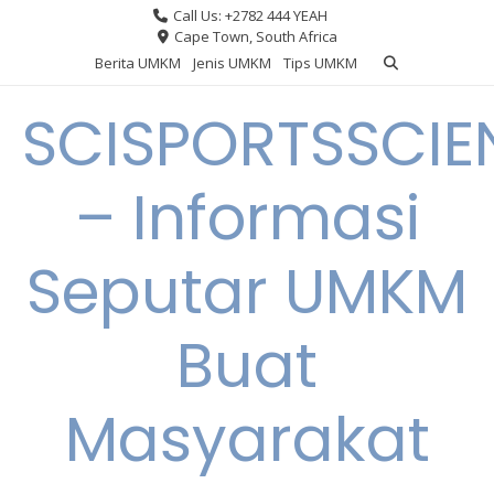
Skip
Call Us: +2782 444 YEAH
to
Cape Town, South Africa
content
Berita UMKM
Jenis UMKM
Tips UMKM
SCISPORTSSCIE
– Informasi
Seputar UMKM
Buat
Masyarakat