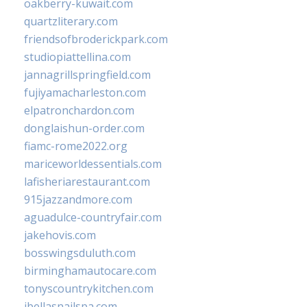
oakberry-kuwait.com
quartzliterary.com
friendsofbroderickpark.com
studiopiattellina.com
jannagrillspringfield.com
fujiyamacharleston.com
elpatronchardon.com
donglaishun-order.com
fiamc-rome2022.org
mariceworldessentials.com
lafisheriarestaurant.com
915jazzandmore.com
aguadulce-countryfair.com
jakehovis.com
bosswingsduluth.com
birminghamautocare.com
tonyscountrykitchen.com
jbellasnailspa.com