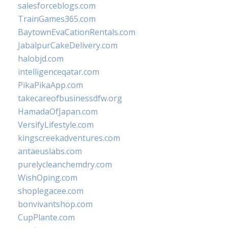
salesforceblogs.com
TrainGames365.com
BaytownEvaCationRentals.com
JabalpurCakeDelivery.com
halobjd.com
intelligenceqatar.com
PikaPikaApp.com
takecareofbusinessdfw.org
HamadaOfJapan.com
VersifyLifestyle.com
kingscreekadventures.com
antaeuslabs.com
purelycleanchemdry.com
WishOping.com
shoplegacee.com
bonvivantshop.com
CupPlante.com