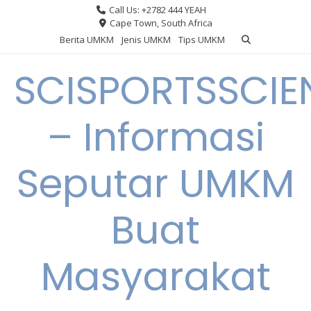
Skip
Call Us: +2782 444 YEAH
to
Cape Town, South Africa
content
Berita UMKM
Jenis UMKM
Tips UMKM
SCISPORTSSCIE
– Informasi
Seputar UMKM
Buat
Masyarakat