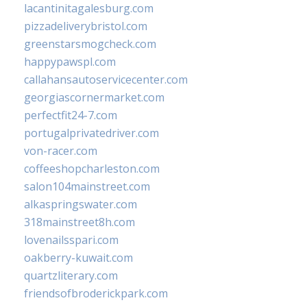
lacantinitagalesburg.com
pizzadeliverybristol.com
greenstarsmogcheck.com
happypawspl.com
callahansautoservicecenter.com
georgiascornermarket.com
perfectfit24-7.com
portugalprivatedriver.com
von-racer.com
coffeeshopcharleston.com
salon104mainstreet.com
alkaspringswater.com
318mainstreet8h.com
lovenailsspari.com
oakberry-kuwait.com
quartzliterary.com
friendsofbroderickpark.com