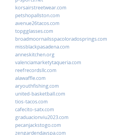
korsairstreetwear.com
petshopallston.com
avenue26tacos.com
topgglasses.com
broadmoornailsspacoloradosprings.com
missblackpasadena.com
anneskitchen.org
valenciamarketytaqueria.com
reefrecordsllc.com
alawaffle.com
aryouthfishing.com
united-basketball.com
tios-tacos.com
cafecito-satx.com
graduacionviu2023.com
pecanjackstogo.com
zengardendayspa.com