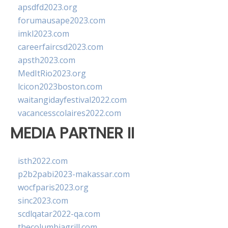
apsdfd2023.org
forumausape2023.com
imkl2023.com
careerfaircsd2023.com
apsth2023.com
MedItRio2023.org
lcicon2023boston.com
waitangidayfestival2022.com
vacancesscolaires2022.com
MEDIA PARTNER II
isth2022.com
p2b2pabi2023-makassar.com
wocfparis2023.org
sinc2023.com
scdlqatar2022-qa.com
thecolumbiagrill.com