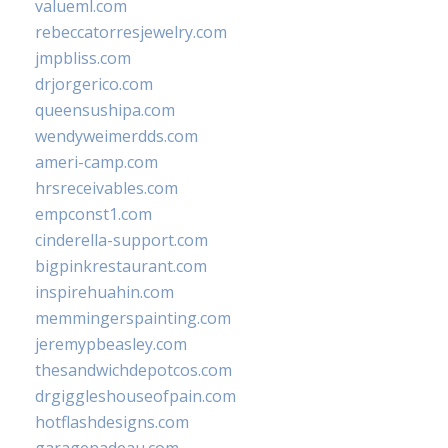
valueml.com
rebeccatorresjewelry.com
jmpbliss.com
drjorgerico.com
queensushipa.com
wendyweimerdds.com
ameri-camp.com
hrsreceivables.com
empconst1.com
cinderella-support.com
bigpinkrestaurant.com
inspirehuahin.com
memmingerspainting.com
jeremypbeasley.com
thesandwichdepotcos.com
drgiggleshouseofpain.com
hotflashdesigns.com