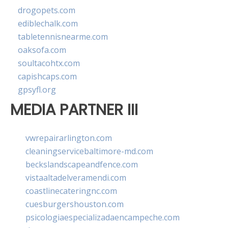
drogopets.com
ediblechalk.com
tabletennisnearme.com
oaksofa.com
soultacohtx.com
capishcaps.com
gpsyfl.org
MEDIA PARTNER III
vwrepairarlington.com
cleaningservicebaltimore-md.com
beckslandscapeandfence.com
vistaaltadelveramendi.com
coastlinecateringnc.com
cuesburgershouston.com
psicologiaespecializadaencampeche.com