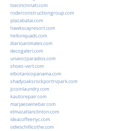
tsecincinnati.com
roderconstructiongroup.com
plazabatai.com
hawkscayresort.com
hellonquads.com
diarioanimales.com
decogaleri.com
unavozparadios.com
shoes-vert.com
elbotanicopanama.com
shadyoaksrockportrvpark.com
jccoinlaundry.com
kautorepair.com
marjaeswinebar.com
elmazatlanclinton.com
ideacoffeenyc.com
odieschillicothe.com