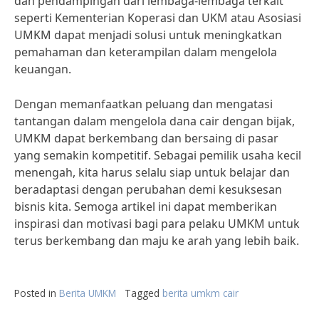
dan pendampingan dari lembaga-lembaga terkait
seperti Kementerian Koperasi dan UKM atau Asosiasi
UMKM dapat menjadi solusi untuk meningkatkan
pemahaman dan keterampilan dalam mengelola
keuangan.
Dengan memanfaatkan peluang dan mengatasi
tantangan dalam mengelola dana cair dengan bijak,
UMKM dapat berkembang dan bersaing di pasar
yang semakin kompetitif. Sebagai pemilik usaha kecil
menengah, kita harus selalu siap untuk belajar dan
beradaptasi dengan perubahan demi kesuksesan
bisnis kita. Semoga artikel ini dapat memberikan
inspirasi dan motivasi bagi para pelaku UMKM untuk
terus berkembang dan maju ke arah yang lebih baik.
Posted in
Berita UMKM
Tagged
berita umkm cair