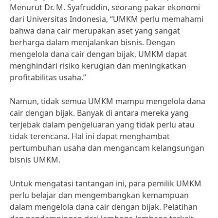
Menurut Dr. M. Syafruddin, seorang pakar ekonomi
dari Universitas Indonesia, “UMKM perlu memahami
bahwa dana cair merupakan aset yang sangat
berharga dalam menjalankan bisnis. Dengan
mengelola dana cair dengan bijak, UMKM dapat
menghindari risiko kerugian dan meningkatkan
profitabilitas usaha.”
Namun, tidak semua UMKM mampu mengelola dana
cair dengan bijak. Banyak di antara mereka yang
terjebak dalam pengeluaran yang tidak perlu atau
tidak terencana. Hal ini dapat menghambat
pertumbuhan usaha dan mengancam kelangsungan
bisnis UMKM.
Untuk mengatasi tantangan ini, para pemilik UMKM
perlu belajar dan mengembangkan kemampuan
dalam mengelola dana cair dengan bijak. Pelatihan