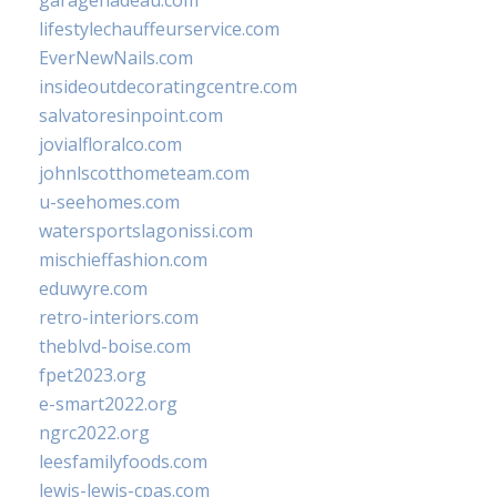
garagenadeau.com
lifestylechauffeurservice.com
EverNewNails.com
insideoutdecoratingcentre.com
salvatoresinpoint.com
jovialfloralco.com
johnlscotthometeam.com
u-seehomes.com
watersportslagonissi.com
mischieffashion.com
eduwyre.com
retro-interiors.com
theblvd-boise.com
fpet2023.org
e-smart2022.org
ngrc2022.org
leesfamilyfoods.com
lewis-lewis-cpas.com