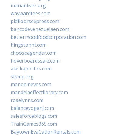
marianlives.org
waywardtees.com
pidfloorsexpress.com
bancodevenezuelaen.com
bettermoodfoodcorporation.com
hingstonnt.com
chooseagender.com
hoverboardssale.com
alaskapolitics.com
stsmp.org
manoelneves.com
mandelaeffectlibrary.com
roselynns.com
balanceyoganj.com
salesforceblogs.com
TrainGames365.com
BaytownEvaCationRentals.com