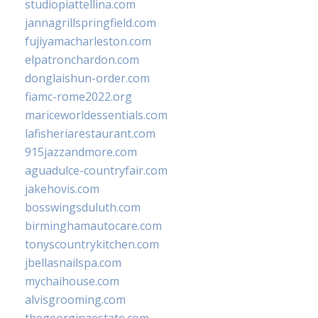
studiopiattellina.com
jannagrillspringfield.com
fujiyamacharleston.com
elpatronchardon.com
donglaishun-order.com
fiamc-rome2022.org
mariceworldessentials.com
lafisheriarestaurant.com
915jazzandmore.com
aguadulce-countryfair.com
jakehovis.com
bosswingsduluth.com
birminghamautocare.com
tonyscountrykitchen.com
jbellasnailspa.com
mychaihouse.com
alvisgrooming.com