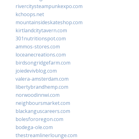
rivercitysteampunkexpo.com
kchoops.net
mountainsideskateshop.com
kirtlandcitytavern.com
301nutritionspot.com
ammos-stores.com
loceanecreations.com
birdsongridgefarm.com
joiedevivblog.com
valera-amsterdam.com
libertybrandhemp.com
norwoodinnwi.com
neighboursmarket.com
blackanguscareers.com
bolesfororegon.com
bodega-ole.com
thestreamlinerlounge.com