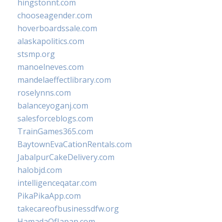
hingstonnt.com
chooseagender.com
hoverboardssale.com
alaskapolitics.com
stsmp.org
manoelneves.com
mandelaeffectlibrary.com
roselynns.com
balanceyoganj.com
salesforceblogs.com
TrainGames365.com
BaytownEvaCationRentals.com
JabalpurCakeDelivery.com
halobjd.com
intelligenceqatar.com
PikaPikaApp.com
takecareofbusinessdfw.org
HamadaOfJapan.com