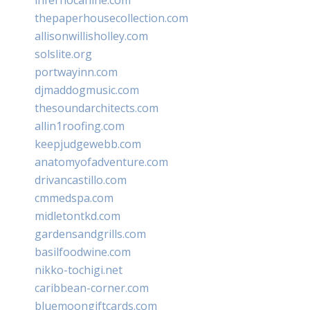
thepaperhousecollection.com
allisonwillisholley.com
solslite.org
portwayinn.com
djmaddogmusic.com
thesoundarchitects.com
allin1roofing.com
keepjudgewebb.com
anatomyofadventure.com
drivancastillo.com
cmmedspa.com
midletontkd.com
gardensandgrills.com
basilfoodwine.com
nikko-tochigi.net
caribbean-corner.com
bluemoongiftcards.com