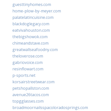
guesttinyhomes.com
home-plow-by-meyer.com
palatelatincuisine.com
blackdoglegacy.com
eatvivahouston.com
thebigshowok.com
chimeandstave.com
greatwallseafoodny.com
theloverose.com
gabriovoice.com
resinflowart.com
p-sports.net
korsairstreetwear.com
petshopallston.com
avenue26tacos.com
topgglasses.com
broadmoornailsspacoloradosprings.com