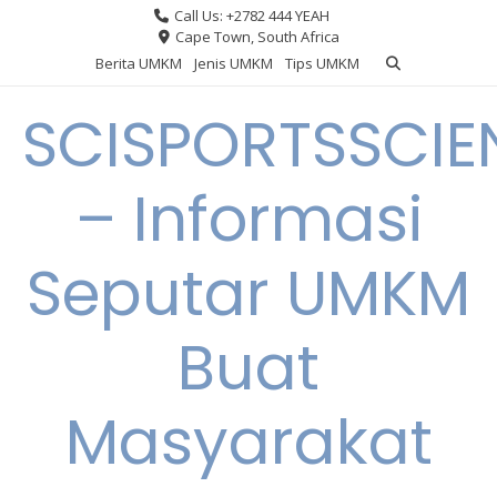
Skip
Call Us: +2782 444 YEAH
to
Cape Town, South Africa
content
Berita UMKM
Jenis UMKM
Tips UMKM
SCISPORTSSCIE
– Informasi
Seputar UMKM
Buat
Masyarakat