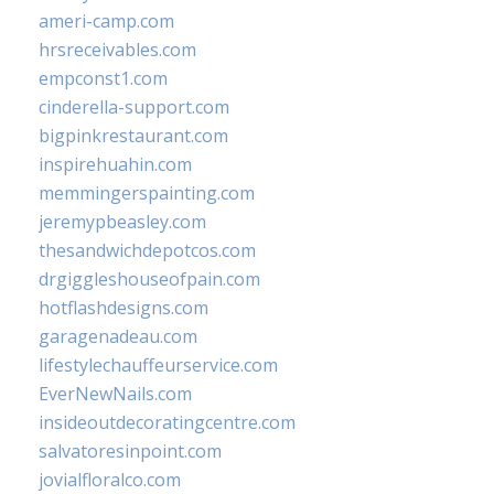
ameri-camp.com
hrsreceivables.com
empconst1.com
cinderella-support.com
bigpinkrestaurant.com
inspirehuahin.com
memmingerspainting.com
jeremypbeasley.com
thesandwichdepotcos.com
drgiggleshouseofpain.com
hotflashdesigns.com
garagenadeau.com
lifestylechauffeurservice.com
EverNewNails.com
insideoutdecoratingcentre.com
salvatoresinpoint.com
jovialfloralco.com