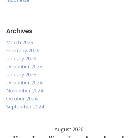
Indonesia
navigation
Archives
March 2026
February 2026
January 2026
December 2025
January 2025
December 2024
November 2024
October 2024
September 2024
August 2026
M
T
W
T
F
S
S