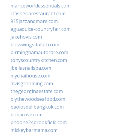
mariceworldessentials.com
lafisheriarestaurant.com
915jazzandmore.com
aguadulce-countryfair.com
jakehovis.com
bosswingsduluth.com
birminghamautocare.com
tonyscountrykitchen.com
jbellasnailspa.com
mychaihouse.com
alvisgrooming.com
thegeorginaestate.com
blythewoodseafood.com
paolosdelibangkok.com
bobacove.com
phoone24brookfield.com
mickeybarmama.com