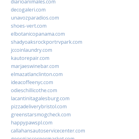
diarioanimales.com
decogaleri.com
unavozparadios.com
shoes-vert.com
elbotanicopanama.com
shadyoaksrockportrvpark.com
jccoinlaundry.com
kautorepair.com
marjaeswinebar.com
elmazatlanclinton.com
ideacoffeenyc.com
odieschillicothe.com
lacantinitagalesburg.com
pizzadeliverybristol.com
greenstarsmogcheck.com
happypawspl.com
callahansautoservicecenter.com
georgiascornermarket.com