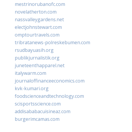
mestrinorubanofc.com
novelatherton.com
nassvalleygardens.net
electjohnstewart.com
omptourtravels.com
tribratanews-polreskebumen.com
rsudbayuasih.org
publikjurnalistik.org
juneteenthapparel.net
italywarm.com
journaloffinanceeconomics.com
kvk-kumari.org
foodscienceandtechnology.com
scisportsscience.com
addisababacuisineaz.com
burgerimcamas.com