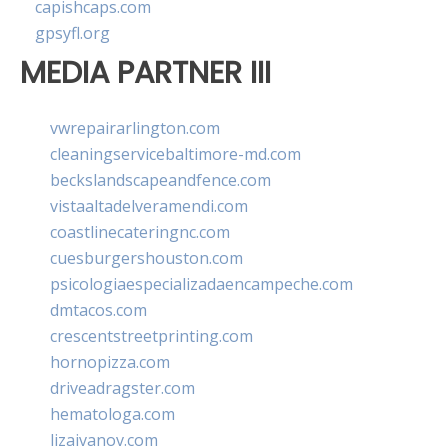
capishcaps.com
gpsyfl.org
MEDIA PARTNER III
vwrepairarlington.com
cleaningservicebaltimore-md.com
beckslandscapeandfence.com
vistaaltadelveramendi.com
coastlinecateringnc.com
cuesburgershouston.com
psicologiaespecializadaencampeche.com
dmtacos.com
crescentstreetprinting.com
hornopizza.com
driveadragster.com
hematologa.com
lizaivanov.com