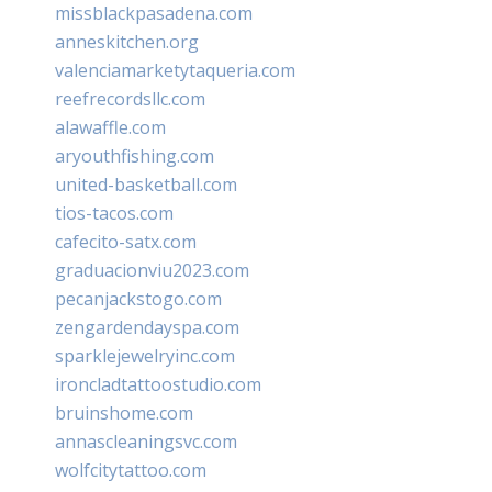
missblackpasadena.com
anneskitchen.org
valenciamarketytaqueria.com
reefrecordsllc.com
alawaffle.com
aryouthfishing.com
united-basketball.com
tios-tacos.com
cafecito-satx.com
graduacionviu2023.com
pecanjackstogo.com
zengardendayspa.com
sparklejewelryinc.com
ironcladtattoostudio.com
bruinshome.com
annascleaningsvc.com
wolfcitytattoo.com