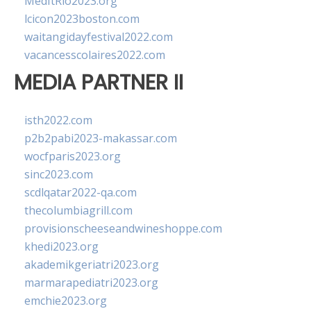
MedItRio2023.org
lcicon2023boston.com
waitangidayfestival2022.com
vacancesscolaires2022.com
MEDIA PARTNER II
isth2022.com
p2b2pabi2023-makassar.com
wocfparis2023.org
sinc2023.com
scdlqatar2022-qa.com
thecolumbiagrill.com
provisionscheeseandwineshoppe.com
khedi2023.org
akademikgeriatri2023.org
marmarapediatri2023.org
emchie2023.org