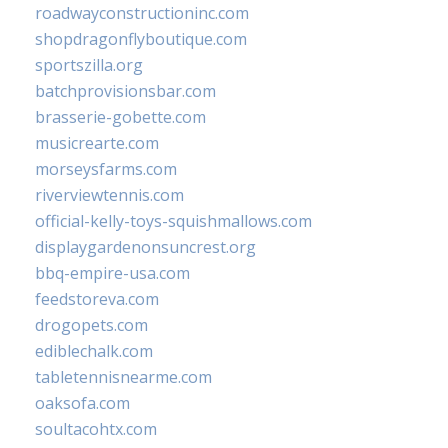
roadwayconstructioninc.com
shopdragonflyboutique.com
sportszilla.org
batchprovisionsbar.com
brasserie-gobette.com
musicrearte.com
morseysfarms.com
riverviewtennis.com
official-kelly-toys-squishmallows.com
displaygardenonsuncrest.org
bbq-empire-usa.com
feedstoreva.com
drogopets.com
ediblechalk.com
tabletennisnearme.com
oaksofa.com
soultacohtx.com