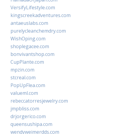
VersifyLifestyle.com
kingscreekadventures.com
antaeuslabs.com
purelycleanchemdry.com
WishOping.com
shoplegacee.com
bonvivantshop.com
CupPlante.com
mpzin.com
stcreal.com
PopUpFlea.com
valueml.com
rebeccatorresjewelry.com
jmpbliss.com
drjorgerico.com
queensushipa.com
wendyweimerdds.com