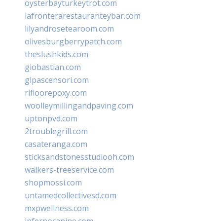
oysterbayturkeytrot.com
lafronterarestauranteybar.com
lilyandrosetearoom.com
olivesburgberrypatch.com
theslushkids.com
giobastian.com
glpascensori.com
rifloorepoxy.com
woolleymillingandpaving.com
uptonpvd.com
2troublegrill.com
casateranga.com
sticksandstonesstudiooh.com
walkers-treeservice.com
shopmossi.com
untamedcollectivesd.com
mxpwellness.com
infernocanine.com