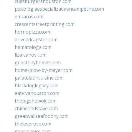
cuesburgershouston.com
psicologiaespecializadaencampeche.com
dmtacos.com
crescentstreetprinting.com
hornopizza.com
driveadragster.com
hematologa.com
lizaivanov.com
guesttinyhomes.com
home-plow-by-meyer.com
palatelatincuisine.com
blackdoglegacy.com
eatvivahouston.com
thebigshowok.com
chimeandstave.com
greatwallseafoodny.com
theloverose.com
gabriovoice.com