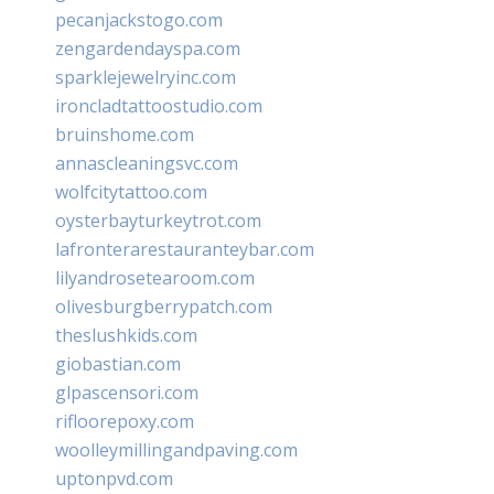
pecanjackstogo.com
zengardendayspa.com
sparklejewelryinc.com
ironcladtattoostudio.com
bruinshome.com
annascleaningsvc.com
wolfcitytattoo.com
oysterbayturkeytrot.com
lafronterarestauranteybar.com
lilyandrosetearoom.com
olivesburgberrypatch.com
theslushkids.com
giobastian.com
glpascensori.com
rifloorepoxy.com
woolleymillingandpaving.com
uptonpvd.com