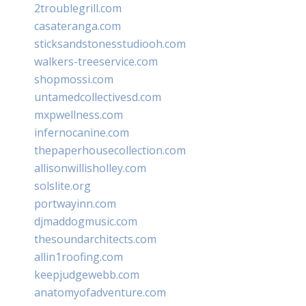
2troublegrill.com
casateranga.com
sticksandstonesstudiooh.com
walkers-treeservice.com
shopmossi.com
untamedcollectivesd.com
mxpwellness.com
infernocanine.com
thepaperhousecollection.com
allisonwillisholley.com
solslite.org
portwayinn.com
djmaddogmusic.com
thesoundarchitects.com
allin1roofing.com
keepjudgewebb.com
anatomyofadventure.com