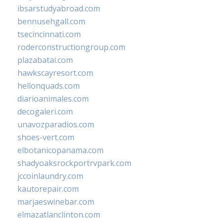
ibsarstudyabroad.com
bennusehgall.com
tsecincinnati.com
roderconstructiongroup.com
plazabatai.com
hawkscayresort.com
hellonquads.com
diarioanimales.com
decogaleri.com
unavozparadios.com
shoes-vert.com
elbotanicopanama.com
shadyoaksrockportrvpark.com
jccoinlaundry.com
kautorepair.com
marjaeswinebar.com
elmazatlanclinton.com