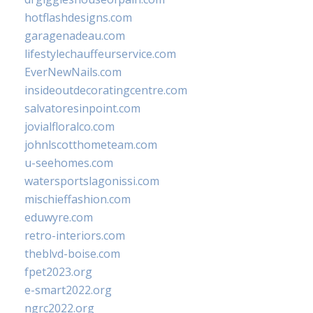
hotflashdesigns.com
garagenadeau.com
lifestylechauffeurservice.com
EverNewNails.com
insideoutdecoratingcentre.com
salvatoresinpoint.com
jovialfloralco.com
johnlscotthometeam.com
u-seehomes.com
watersportslagonissi.com
mischieffashion.com
eduwyre.com
retro-interiors.com
theblvd-boise.com
fpet2023.org
e-smart2022.org
ngrc2022.org