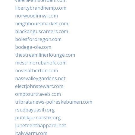
libertybrandhemp.com
norwoodinnwi.com
neighboursmarket.com
blackanguscareers.com
bolesfororegon.com
bodega-ole.com
thestreamlinerlounge.com
mestrinorubanofc.com
novelatherton.com
nassvalleygardens.net
electjohnstewart.com
omptourtravels.com
tribratanews-polreskebumen.com
rsudbayuasih.org
publikjurnalistik.org
juneteenthapparel.net
italywarm.com