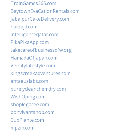
TrainGames365.com
BaytownEvaCationRentals.com
JabalpurCakeDelivery.com
halobjd.com
intelligenceqatar.com
PikaPikaApp.com
takecareofbusinessdfw.org
HamadaOfJapan.com
VersifyLifestyle.com
kingscreekadventures.com
antaeuslabs.com
purelycleanchemdry.com
WishOping.com
shoplegacee.com
bonvivantshop.com
CupPlante.com
mpzin.com