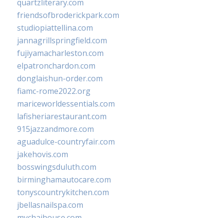
quartzliterary.com
friendsofbroderickpark.com
studiopiattellina.com
jannagrillspringfield.com
fujiyamacharleston.com
elpatronchardon.com
donglaishun-order.com
fiamc-rome2022.org
mariceworldessentials.com
lafisheriarestaurant.com
915jazzandmore.com
aguadulce-countryfair.com
jakehovis.com
bosswingsduluth.com
birminghamautocare.com
tonyscountrykitchen.com
jbellasnailspa.com
mychaihouse.com