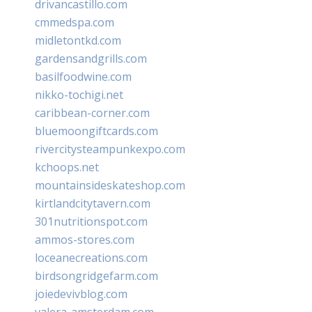
drivancastillo.com
cmmedspa.com
midletontkd.com
gardensandgrills.com
basilfoodwine.com
nikko-tochigi.net
caribbean-corner.com
bluemoongiftcards.com
rivercitysteampunkexpo.com
kchoops.net
mountainsideskateshop.com
kirtlandcitytavern.com
301nutritionspot.com
ammos-stores.com
loceanecreations.com
birdsongridgefarm.com
joiedevivblog.com
valera-amsterdam.com