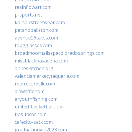
resinflowart.com
p-sports.net
korsairstreetwear.com
petshopallston.com
avenue26tacos.com
topgglasses.com
broadmoornailsspacoloradosprings.com
missblackpasadena.com
anneskitchen.org
valenciamarketytaqueria.com
reefrecordsllc.com
alawaffle.com
aryouthfishing.com
united-basketball.com
tios-tacos.com
cafecito-satx.com
graduacionviu2023.com