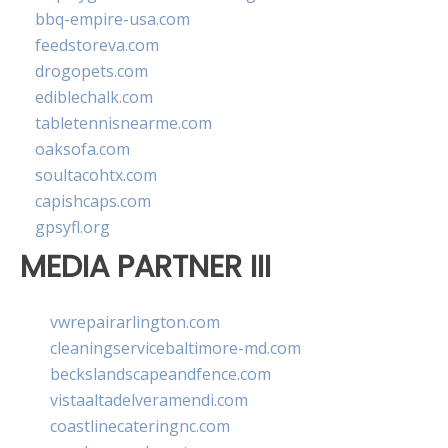
bbq-empire-usa.com
feedstoreva.com
drogopets.com
ediblechalk.com
tabletennisnearme.com
oaksofa.com
soultacohtx.com
capishcaps.com
gpsyfl.org
MEDIA PARTNER III
vwrepairarlington.com
cleaningservicebaltimore-md.com
beckslandscapeandfence.com
vistaaltadelveramendi.com
coastlinecateringnc.com