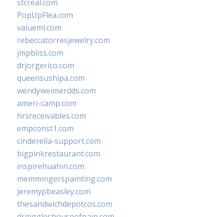
stcreal.com
PopUpFlea.com
valueml.com
rebeccatorresjewelry.com
jmpbliss.com
drjorgerico.com
queensushipa.com
wendyweimerdds.com
ameri-camp.com
hrsreceivables.com
empconst1.com
cinderella-support.com
bigpinkrestaurant.com
inspirehuahin.com
memmingerspainting.com
jeremypbeasley.com
thesandwichdepotcos.com
drgiggleshouseofpain.com