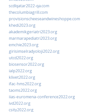
scdlqatar2022-qa.com
thecolumbiagrill.com
provisionscheeseandwineshoppe.com
khedi2023.org
akademikgeriatri2023.org
marmarapediatri2023.org
emchie2023.org
girisimselradyoloji2022.org
utcd2022.org
biosensor2022.org
ialp2022.org
klivet2022.org
ifac-hms2022.org
taoms2022.org
iias-euromena-conference2022.org
ivd2022.org
csity2022.org