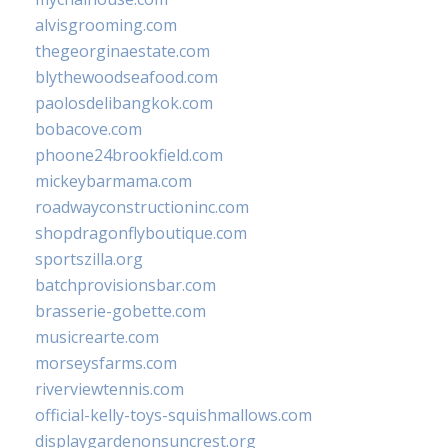
alvisgrooming.com
thegeorginaestate.com
blythewoodseafood.com
paolosdelibangkok.com
bobacove.com
phoone24brookfield.com
mickeybarmama.com
roadwayconstructioninc.com
shopdragonflyboutique.com
sportszilla.org
batchprovisionsbar.com
brasserie-gobette.com
musicrearte.com
morseysfarms.com
riverviewtennis.com
official-kelly-toys-squishmallows.com
displaygardenonsuncrest.org