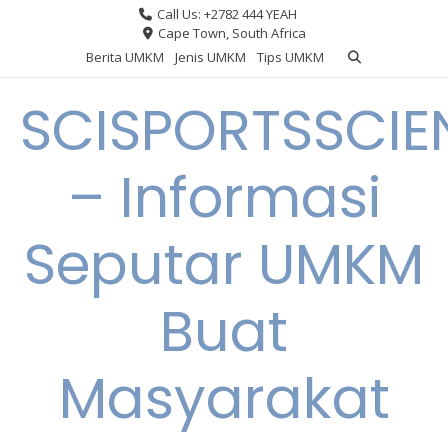
Skip
Call Us: +2782 444 YEAH
to
Cape Town, South Africa
content
Berita UMKM
Jenis UMKM
Tips UMKM
SCISPORTSSCIE
– Informasi
Seputar UMKM
Buat
Masyarakat