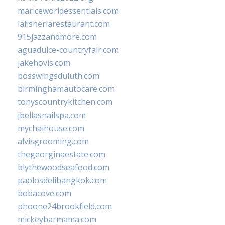
mariceworldessentials.com
lafisheriarestaurant.com
915jazzandmore.com
aguadulce-countryfair.com
jakehovis.com
bosswingsduluth.com
birminghamautocare.com
tonyscountrykitchen.com
jbellasnailspa.com
mychaihouse.com
alvisgrooming.com
thegeorginaestate.com
blythewoodseafood.com
paolosdelibangkok.com
bobacove.com
phoone24brookfield.com
mickeybarmama.com