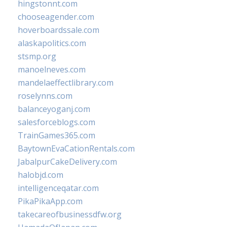
hingstonnt.com
chooseagender.com
hoverboardssale.com
alaskapolitics.com
stsmp.org
manoelneves.com
mandelaeffectlibrary.com
roselynns.com
balanceyoganj.com
salesforceblogs.com
TrainGames365.com
BaytownEvaCationRentals.com
JabalpurCakeDelivery.com
halobjd.com
intelligenceqatar.com
PikaPikaApp.com
takecareofbusinessdfw.org