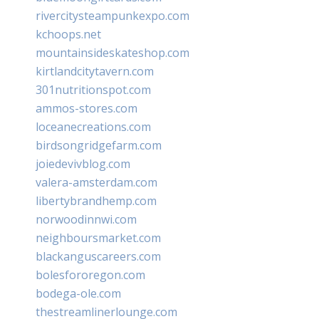
rivercitysteampunkexpo.com
kchoops.net
mountainsideskateshop.com
kirtlandcitytavern.com
301nutritionspot.com
ammos-stores.com
loceanecreations.com
birdsongridgefarm.com
joiedevivblog.com
valera-amsterdam.com
libertybrandhemp.com
norwoodinnwi.com
neighboursmarket.com
blackanguscareers.com
bolesfororegon.com
bodega-ole.com
thestreamlinerlounge.com