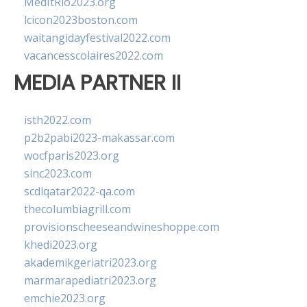
MedItRio2023.org
lcicon2023boston.com
waitangidayfestival2022.com
vacancesscolaires2022.com
MEDIA PARTNER II
isth2022.com
p2b2pabi2023-makassar.com
wocfparis2023.org
sinc2023.com
scdlqatar2022-qa.com
thecolumbiagrill.com
provisionscheeseandwineshoppe.com
khedi2023.org
akademikgeriatri2023.org
marmarapediatri2023.org
emchie2023.org