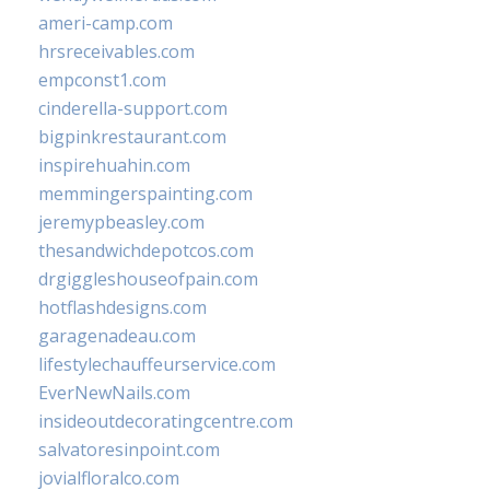
ameri-camp.com
hrsreceivables.com
empconst1.com
cinderella-support.com
bigpinkrestaurant.com
inspirehuahin.com
memmingerspainting.com
jeremypbeasley.com
thesandwichdepotcos.com
drgiggleshouseofpain.com
hotflashdesigns.com
garagenadeau.com
lifestylechauffeurservice.com
EverNewNails.com
insideoutdecoratingcentre.com
salvatoresinpoint.com
jovialfloralco.com