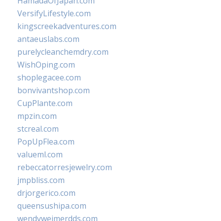
HamadaOfJapan.com
VersifyLifestyle.com
kingscreekadventures.com
antaeuslabs.com
purelycleanchemdry.com
WishOping.com
shoplegacee.com
bonvivantshop.com
CupPlante.com
mpzin.com
stcreal.com
PopUpFlea.com
valueml.com
rebeccatorresjewelry.com
jmpbliss.com
drjorgerico.com
queensushipa.com
wendyweimerdds.com