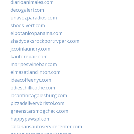
diarioanimales.com
decogaleri.com
unavozparadios.com
shoes-vert.com
elbotanicopanama.com
shadyoaksrockportrvpark.com
jccoinlaundry.com
kautorepair.com
marjaeswinebar.com
elmazatlanclinton.com
ideacoffeenyc.com
odieschillicothe.com
lacantinitagalesburg.com
pizzadeliverybristol.com
greenstarsmogcheck.com
happypawspl.com
callahansautoservicecenter.com