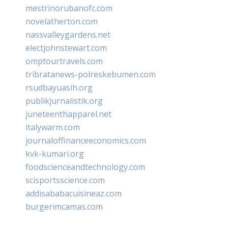
mestrinorubanofc.com
novelatherton.com
nassvalleygardens.net
electjohnstewart.com
omptourtravels.com
tribratanews-polreskebumen.com
rsudbayuasih.org
publikjurnalistik.org
juneteenthapparel.net
italywarm.com
journaloffinanceeconomics.com
kvk-kumari.org
foodscienceandtechnology.com
scisportsscience.com
addisababacuisineaz.com
burgerimcamas.com