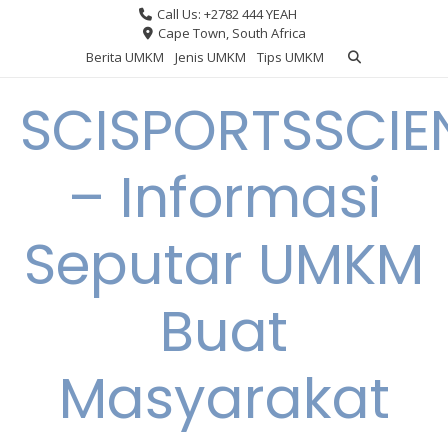
Skip
Call Us: +2782 444 YEAH
to
Cape Town, South Africa
content
Berita UMKM
Jenis UMKM
Tips UMKM
SCISPORTSSCIE
– Informasi
Seputar UMKM
Buat
Masyarakat