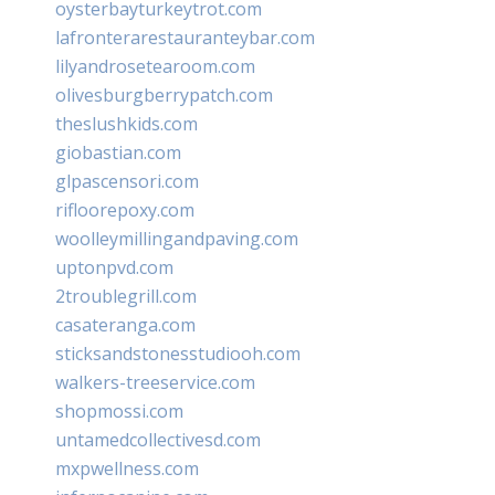
oysterbayturkeytrot.com
lafronterarestauranteybar.com
lilyandrosetearoom.com
olivesburgberrypatch.com
theslushkids.com
giobastian.com
glpascensori.com
rifloorepoxy.com
woolleymillingandpaving.com
uptonpvd.com
2troublegrill.com
casateranga.com
sticksandstonesstudiooh.com
walkers-treeservice.com
shopmossi.com
untamedcollectivesd.com
mxpwellness.com