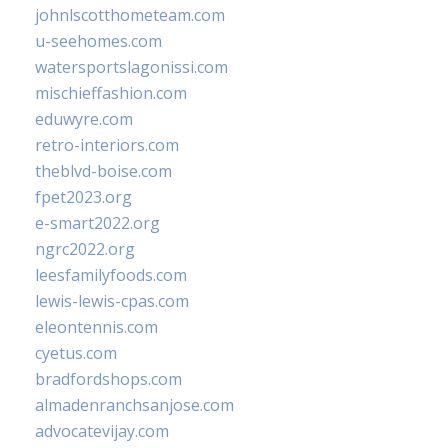
johnlscotthometeam.com
u-seehomes.com
watersportslagonissi.com
mischieffashion.com
eduwyre.com
retro-interiors.com
theblvd-boise.com
fpet2023.org
e-smart2022.org
ngrc2022.org
leesfamilyfoods.com
lewis-lewis-cpas.com
eleontennis.com
cyetus.com
bradfordshops.com
almadenranchsanjose.com
advocatevijay.com