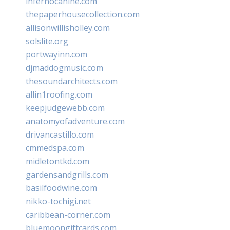
infernocanine.com
thepaperhousecollection.com
allisonwillisholley.com
solslite.org
portwayinn.com
djmaddogmusic.com
thesoundarchitects.com
allin1roofing.com
keepjudgewebb.com
anatomyofadventure.com
drivancastillo.com
cmmedspa.com
midletontkd.com
gardensandgrills.com
basilfoodwine.com
nikko-tochigi.net
caribbean-corner.com
bluemoongiftcards.com