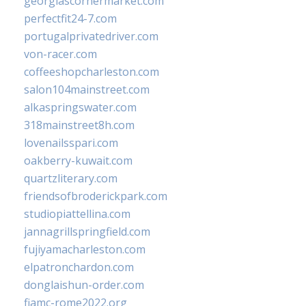
georgiascornermarket.com
perfectfit24-7.com
portugalprivatedriver.com
von-racer.com
coffeeshopcharleston.com
salon104mainstreet.com
alkaspringswater.com
318mainstreet8h.com
lovenailsspari.com
oakberry-kuwait.com
quartzliterary.com
friendsofbroderickpark.com
studiopiattellina.com
jannagrillspringfield.com
fujiyamacharleston.com
elpatronchardon.com
donglaishun-order.com
fiamc-rome2022.org