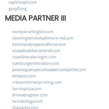
capishcaps.com
gpsyfl.org
MEDIA PARTNER III
vwrepairarlington.com
cleaningservicebaltimore-md.com
beckslandscapeandfence.com
vistaaltadelveramendi.com
coastlinecateringnc.com
cuesburgershouston.com
psicologiaespecializadaencampeche.com
dmtacos.com
crescentstreetprinting.com
hornopizza.com
driveadragster.com
hematologa.com
lizaivanov.com