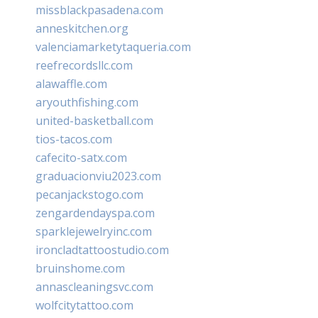
missblackpasadena.com
anneskitchen.org
valenciamarketytaqueria.com
reefrecordsllc.com
alawaffle.com
aryouthfishing.com
united-basketball.com
tios-tacos.com
cafecito-satx.com
graduacionviu2023.com
pecanjackstogo.com
zengardendayspa.com
sparklejewelryinc.com
ironcladtattoostudio.com
bruinshome.com
annascleaningsvc.com
wolfcitytattoo.com