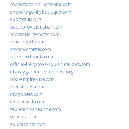
roadwayconstructioninc.com
shopdragonflyboutique.com
sportszilla.org
batchprovisionsbar.com
brasserie-gobette.com
musicrearte.com
morseysfarms.com
riverviewtennis.com
official-kelly-toys-squishmallows.com
displaygardenonsuncrest.org
bbq-empire-usa.com
feedstoreva.com
drogopets.com
ediblechalk.com
tabletennisnearme.com
oaksofa.com
soultacohtx.com