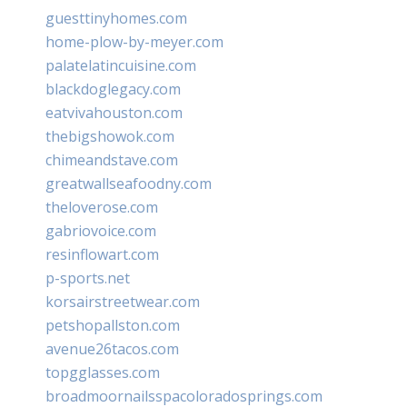
guesttinyhomes.com
home-plow-by-meyer.com
palatelatincuisine.com
blackdoglegacy.com
eatvivahouston.com
thebigshowok.com
chimeandstave.com
greatwallseafoodny.com
theloverose.com
gabriovoice.com
resinflowart.com
p-sports.net
korsairstreetwear.com
petshopallston.com
avenue26tacos.com
topgglasses.com
broadmoornailsspacoloradosprings.com