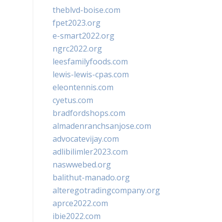
theblvd-boise.com
fpet2023.org
e-smart2022.org
ngrc2022.org
leesfamilyfoods.com
lewis-lewis-cpas.com
eleontennis.com
cyetus.com
bradfordshops.com
almadenranchsanjose.com
advocatevijay.com
adlibilimler2023.com
naswwebed.org
balithut-manado.org
alteregotradingcompany.org
aprce2022.com
ibie2022.com