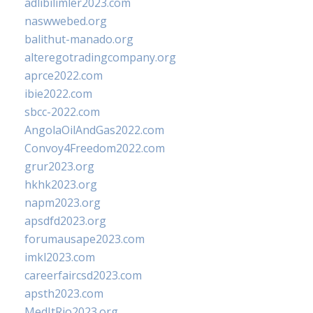
adlibilimler2023.com
naswwebed.org
balithut-manado.org
alteregotradingcompany.org
aprce2022.com
ibie2022.com
sbcc-2022.com
AngolaOilAndGas2022.com
Convoy4Freedom2022.com
grur2023.org
hkhk2023.org
napm2023.org
apsdfd2023.org
forumausape2023.com
imkl2023.com
careerfaircsd2023.com
apsth2023.com
MedItRio2023.org