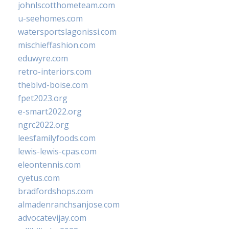
johnlscotthometeam.com
u-seehomes.com
watersportslagonissi.com
mischieffashion.com
eduwyre.com
retro-interiors.com
theblvd-boise.com
fpet2023.org
e-smart2022.org
ngrc2022.org
leesfamilyfoods.com
lewis-lewis-cpas.com
eleontennis.com
cyetus.com
bradfordshops.com
almadenranchsanjose.com
advocatevijay.com