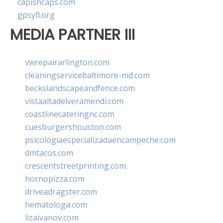
capishcaps.com
gpsyfl.org
MEDIA PARTNER III
vwrepairarlington.com
cleaningservicebaltimore-md.com
beckslandscapeandfence.com
vistaaltadelveramendi.com
coastlinecateringnc.com
cuesburgershouston.com
psicologiaespecializadaencampeche.com
dmtacos.com
crescentstreetprinting.com
hornopizza.com
driveadragster.com
hematologa.com
lizaivanov.com