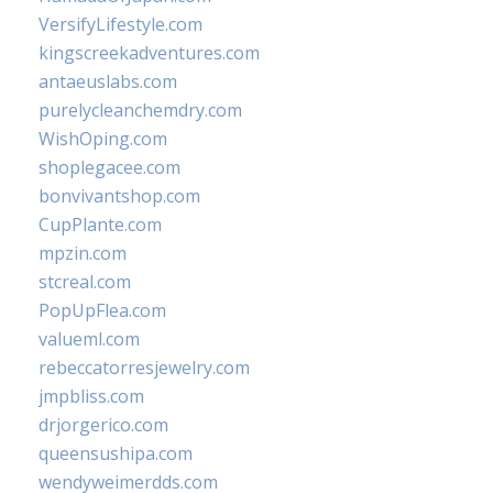
VersifyLifestyle.com
kingscreekadventures.com
antaeuslabs.com
purelycleanchemdry.com
WishOping.com
shoplegacee.com
bonvivantshop.com
CupPlante.com
mpzin.com
stcreal.com
PopUpFlea.com
valueml.com
rebeccatorresjewelry.com
jmpbliss.com
drjorgerico.com
queensushipa.com
wendyweimerdds.com