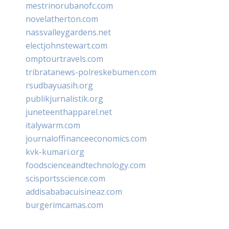
mestrinorubanofc.com
novelatherton.com
nassvalleygardens.net
electjohnstewart.com
omptourtravels.com
tribratanews-polreskebumen.com
rsudbayuasih.org
publikjurnalistik.org
juneteenthapparel.net
italywarm.com
journaloffinanceeconomics.com
kvk-kumari.org
foodscienceandtechnology.com
scisportsscience.com
addisababacuisineaz.com
burgerimcamas.com