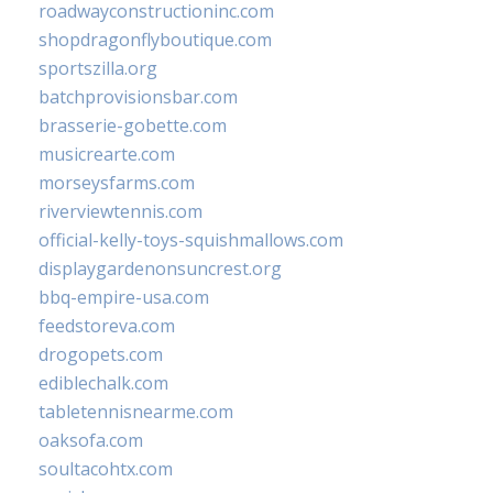
roadwayconstructioninc.com
shopdragonflyboutique.com
sportszilla.org
batchprovisionsbar.com
brasserie-gobette.com
musicrearte.com
morseysfarms.com
riverviewtennis.com
official-kelly-toys-squishmallows.com
displaygardenonsuncrest.org
bbq-empire-usa.com
feedstoreva.com
drogopets.com
ediblechalk.com
tabletennisnearme.com
oaksofa.com
soultacohtx.com