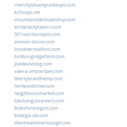
rivercitysteampunkexpo.com
kchoops.net
mountainsideskateshop.com
kirtlandcitytavern.com
301nutritionspot.com
ammos-stores.com
loceanecreations.com
birdsongridgefarm.com
joiedevivblog.com
valera-amsterdam.com
libertybrandhemp.com
norwoodinnwi.com
neighboursmarket.com
blackanguscareers.com
bolesfororegon.com
bodega-ole.com
thestreamlinerlounge.com