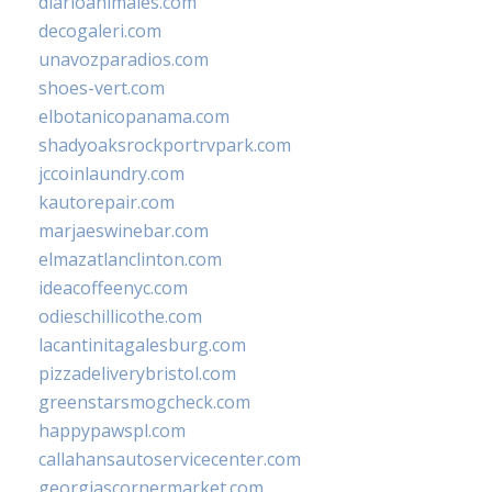
diarioanimales.com
decogaleri.com
unavozparadios.com
shoes-vert.com
elbotanicopanama.com
shadyoaksrockportrvpark.com
jccoinlaundry.com
kautorepair.com
marjaeswinebar.com
elmazatlanclinton.com
ideacoffeenyc.com
odieschillicothe.com
lacantinitagalesburg.com
pizzadeliverybristol.com
greenstarsmogcheck.com
happypawspl.com
callahansautoservicecenter.com
georgiascornermarket.com