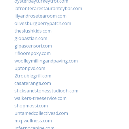
oysterbayturkeytrot.com
lafronterarestauranteybar.com
lilyandrosetearoom.com
olivesburgberrypatch.com
theslushkids.com
giobastian.com
glpascensori.com
rifloorepoxy.com
woolleymillingandpaving.com
uptonpvd.com
2troublegrill.com
casateranga.com
sticksandstonesstudiooh.com
walkers-treeservice.com
shopmossi.com
untamedcollectivesd.com
mxpwellness.com
infernocanine.com