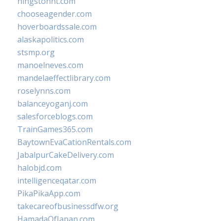
hingstonnt.com
chooseagender.com
hoverboardssale.com
alaskapolitics.com
stsmp.org
manoelneves.com
mandelaeffectlibrary.com
roselynns.com
balanceyoganj.com
salesforceblogs.com
TrainGames365.com
BaytownEvaCationRentals.com
JabalpurCakeDelivery.com
halobjd.com
intelligenceqatar.com
PikaPikaApp.com
takecareofbusinessdfw.org
HamadaOfJapan.com