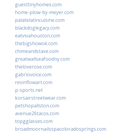
guesttinyhomes.com
home-plow-by-meyer.com
palatelatincuisine.com
blackdoglegacy.com
eatvivahouston.com
thebigshowok.com
chimeandstave.com
greatwallseafoodny.com
theloverose.com
gabriovoice.com
resinflowart.com
p-sports.net
korsairstreetwear.com
petshopallston.com
avenue26tacos.com
topgglasses.com
broadmoornailsspacoloradosprings.com