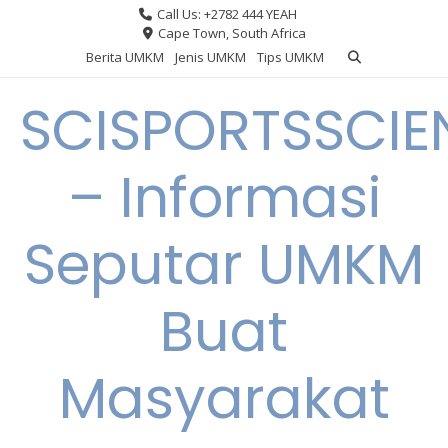
Skip
Call Us: +2782 444 YEAH
to
Cape Town, South Africa
content
Berita UMKM
Jenis UMKM
Tips UMKM
SCISPORTSSCIE
– Informasi
Seputar UMKM
Buat
Masyarakat