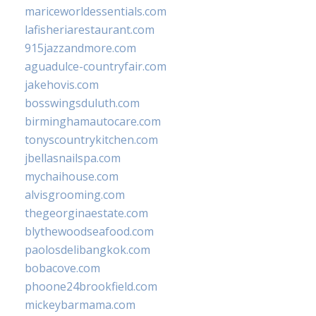
mariceworldessentials.com
lafisheriarestaurant.com
915jazzandmore.com
aguadulce-countryfair.com
jakehovis.com
bosswingsduluth.com
birminghamautocare.com
tonyscountrykitchen.com
jbellasnailspa.com
mychaihouse.com
alvisgrooming.com
thegeorginaestate.com
blythewoodseafood.com
paolosdelibangkok.com
bobacove.com
phoone24brookfield.com
mickeybarmama.com