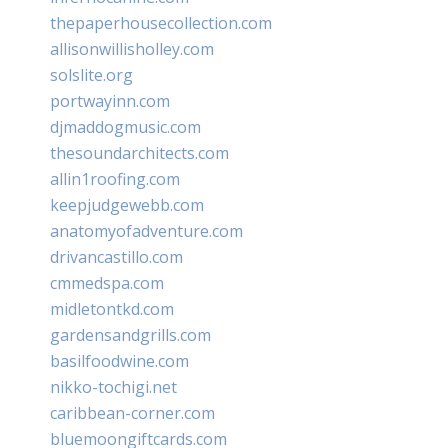
thepaperhousecollection.com
allisonwillisholley.com
solslite.org
portwayinn.com
djmaddogmusic.com
thesoundarchitects.com
allin1roofing.com
keepjudgewebb.com
anatomyofadventure.com
drivancastillo.com
cmmedspa.com
midletontkd.com
gardensandgrills.com
basilfoodwine.com
nikko-tochigi.net
caribbean-corner.com
bluemoongiftcards.com