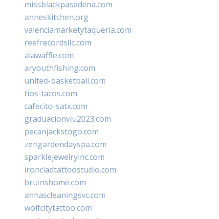
missblackpasadena.com
anneskitchen.org
valenciamarketytaqueria.com
reefrecordsllc.com
alawaffle.com
aryouthfishing.com
united-basketball.com
tios-tacos.com
cafecito-satx.com
graduacionviu2023.com
pecanjackstogo.com
zengardendayspa.com
sparklejewelryinc.com
ironcladtattoostudio.com
bruinshome.com
annascleaningsvc.com
wolfcitytattoo.com