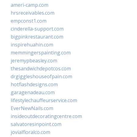
ameri-camp.com
hrsreceivables.com
empconst1.com
cinderella-support.com
bigpinkrestaurant.com
inspirehuahin.com
memmingerspainting.com
jeremypbeasley.com
thesandwichdepotcos.com
drgiggleshouseofpain.com
hotflashdesigns.com
garagenadeau.com
lifestylechauffeurservice.com
EverNewNails.com
insideoutdecoratingcentre.com
salvatoresinpoint.com
jovialfloralco.com