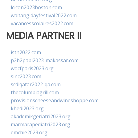
lcicon2023boston.com
waitangidayfestival2022.com
vacancesscolaires2022.com
MEDIA PARTNER II
isth2022.com
p2b2pabi2023-makassar.com
wocfparis2023.org
sinc2023.com
scdlqatar2022-qa.com
thecolumbiagrill.com
provisionscheeseandwineshoppe.com
khedi2023.org
akademikgeriatri2023.org
marmarapediatri2023.org
emchie2023.org