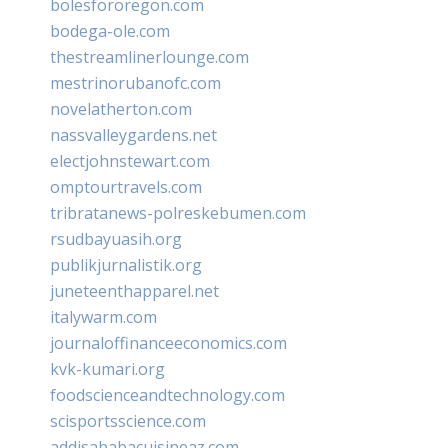
bolesfororegon.com
bodega-ole.com
thestreamlinerlounge.com
mestrinorubanofc.com
novelatherton.com
nassvalleygardens.net
electjohnstewart.com
omptourtravels.com
tribratanews-polreskebumen.com
rsudbayuasih.org
publikjurnalistik.org
juneteenthapparel.net
italywarm.com
journaloffinanceeconomics.com
kvk-kumari.org
foodscienceandtechnology.com
scisportsscience.com
addisababacuisineaz.com