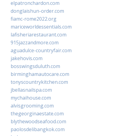
elpatronchardon.com
donglaishun-order.com
fiamc-rome2022.org
mariceworldessentials.com
lafisheriarestaurant.com
915jazzandmore.com
aguadulce-countryfair.com
jakehovis.com
bosswingsduluth.com
birminghamautocare.com
tonyscountrykitchen.com
jbellasnailspa.com
mychaihouse.com
alvisgrooming.com
thegeorginaestate.com
blythewoodseafood.com
paolosdelibangkok.com