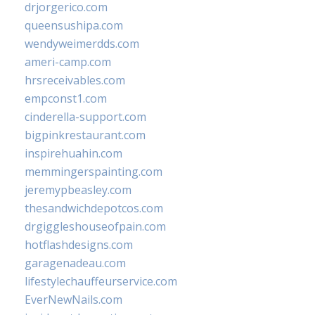
drjorgerico.com
queensushipa.com
wendyweimerdds.com
ameri-camp.com
hrsreceivables.com
empconst1.com
cinderella-support.com
bigpinkrestaurant.com
inspirehuahin.com
memmingerspainting.com
jeremypbeasley.com
thesandwichdepotcos.com
drgiggleshouseofpain.com
hotflashdesigns.com
garagenadeau.com
lifestylechauffeurservice.com
EverNewNails.com