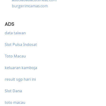
burgerimcamas.com
ADS
data taiwan
Slot Pulsa Indosat
Toto Macau
keluaran kamboja
result sgp hari ini
Slot Dana
toto macau