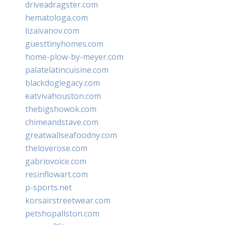
driveadragster.com
hematologa.com
lizaivanov.com
guesttinyhomes.com
home-plow-by-meyer.com
palatelatincuisine.com
blackdoglegacy.com
eatvivahouston.com
thebigshowok.com
chimeandstave.com
greatwallseafoodny.com
theloverose.com
gabriovoice.com
resinflowart.com
p-sports.net
korsairstreetwear.com
petshopallston.com