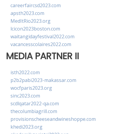
careerfaircsd2023.com
apsth2023.com
MedItRio2023.org
lcicon2023boston.com
waitangidayfestival2022.com
vacancesscolaires2022.com
MEDIA PARTNER II
isth2022.com
p2b2pabi2023-makassar.com
wocfparis2023.org
sinc2023.com
scdlqatar2022-qa.com
thecolumbiagrill.com
provisionscheeseandwineshoppe.com
khedi2023.org