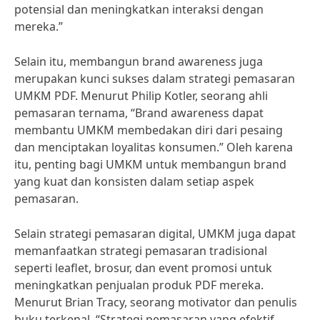
potensial dan meningkatkan interaksi dengan
mereka.”
Selain itu, membangun brand awareness juga
merupakan kunci sukses dalam strategi pemasaran
UMKM PDF. Menurut Philip Kotler, seorang ahli
pemasaran ternama, “Brand awareness dapat
membantu UMKM membedakan diri dari pesaing
dan menciptakan loyalitas konsumen.” Oleh karena
itu, penting bagi UMKM untuk membangun brand
yang kuat dan konsisten dalam setiap aspek
pemasaran.
Selain strategi pemasaran digital, UMKM juga dapat
memanfaatkan strategi pemasaran tradisional
seperti leaflet, brosur, dan event promosi untuk
meningkatkan penjualan produk PDF mereka.
Menurut Brian Tracy, seorang motivator dan penulis
buku terkenal, “Strategi pemasaran yang efektif