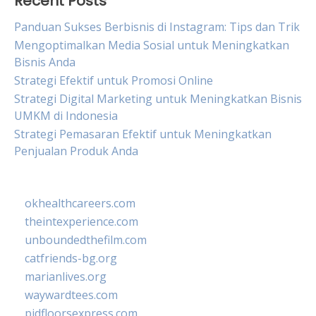
Recent Posts
Panduan Sukses Berbisnis di Instagram: Tips dan Trik
Mengoptimalkan Media Sosial untuk Meningkatkan
Bisnis Anda
Strategi Efektif untuk Promosi Online
Strategi Digital Marketing untuk Meningkatkan Bisnis
UMKM di Indonesia
Strategi Pemasaran Efektif untuk Meningkatkan
Penjualan Produk Anda
okhealthcareers.com
theintexperience.com
unboundedthefilm.com
catfriends-bg.org
marianlives.org
waywardtees.com
pidfloorsexpress.com