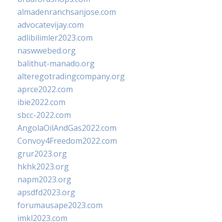
almadenranchsanjose.com
advocatevijay.com
adlibilimler2023.com
naswwebed.org
balithut-manado.org
alteregotradingcompany.org
aprce2022.com
ibie2022.com
sbcc-2022.com
AngolaOilAndGas2022.com
Convoy4Freedom2022.com
grur2023.org
hkhk2023.org
napm2023.org
apsdfd2023.org
forumausape2023.com
imkl2023.com