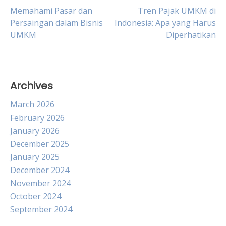
Post
Memahami Pasar dan
Tren Pajak UMKM di
Persaingan dalam Bisnis
Indonesia: Apa yang Harus
UMKM
Diperhatikan
navigation
Archives
March 2026
February 2026
January 2026
December 2025
January 2025
December 2024
November 2024
October 2024
September 2024