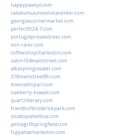
happypawspl.com
callahansautoservicecenter.com
georgiascornermarket.com
perfectfit24-7.com
portugalprivatedriver.com
von-racer.com
coffeeshopcharleston.com
salon104mainstreet.com
alkaspringswater.com
318mainstreet8h.com
lovenailsspari.com
oakberry-kuwait.com
quartzliterary.com
friendsofbroderickpark.com
studiopiattellina.com
jannagrillspringfield.com
fujiyamacharleston.com