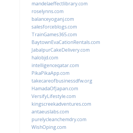
mandelaeffectlibrary.com
roselynns.com
balanceyoganj.com
salesforceblogs.com
TrainGames365.com
BaytownEvaCationRentals.com
JabalpurCakeDelivery.com
halobjd.com
intelligenceqatar.com
PikaPikaApp.com
takecareofbusinessdfw.org
HamadaOfJapan.com
VersifyLifestyle.com
kingscreekadventures.com
antaeuslabs.com
purelycleanchemdry.com
WishOping.com