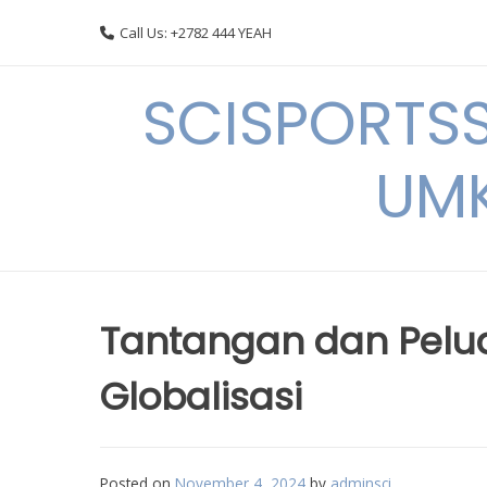
Skip
Call Us: +2782 444 YEAH
to
content
SCISPORTSS
UMK
Tantangan dan Pelu
Globalisasi
Posted on
November 4, 2024
by
adminsci