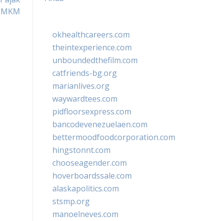
 UMKM
okhealthcareers.com
theintexperience.com
unboundedthefilm.com
catfriends-bg.org
marianlives.org
waywardtees.com
pidfloorsexpress.com
bancodevenezuelaen.com
bettermoodfoodcorporation.com
hingstonnt.com
chooseagender.com
hoverboardssale.com
alaskapolitics.com
stsmp.org
manoelneves.com