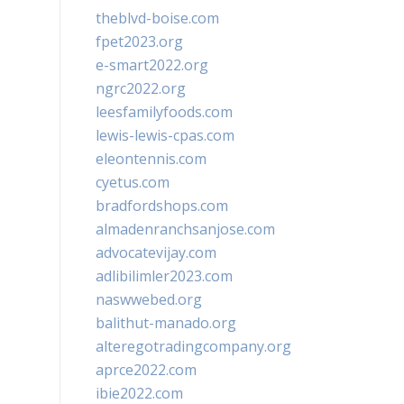
theblvd-boise.com
fpet2023.org
e-smart2022.org
ngrc2022.org
leesfamilyfoods.com
lewis-lewis-cpas.com
eleontennis.com
cyetus.com
bradfordshops.com
almadenranchsanjose.com
advocatevijay.com
adlibilimler2023.com
naswwebed.org
balithut-manado.org
alteregotradingcompany.org
aprce2022.com
ibie2022.com