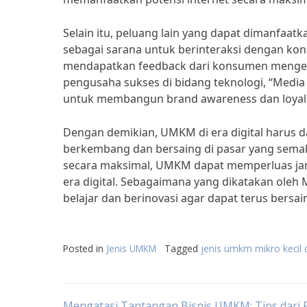
Selain itu, peluang lain yang dapat dimanfa
sebagai sarana untuk berinteraksi dengan ko
mendapatkan feedback dari konsumen mengen
pengusaha sukses di bidang teknologi, “Media
untuk membangun brand awareness dan loyal
Dengan demikian, UMKM di era digital harus d
berkembang dan bersaing di pasar yang semak
secara maksimal, UMKM dapat memperluas ja
era digital. Sebagaimana yang dikatakan oleh
belajar dan berinovasi agar dapat terus bersa
Posted in
Jenis UMKM
Tagged
jenis umkm mikro keci
Mengatasi Tantangan Bisnis UMKM: Tips dari 