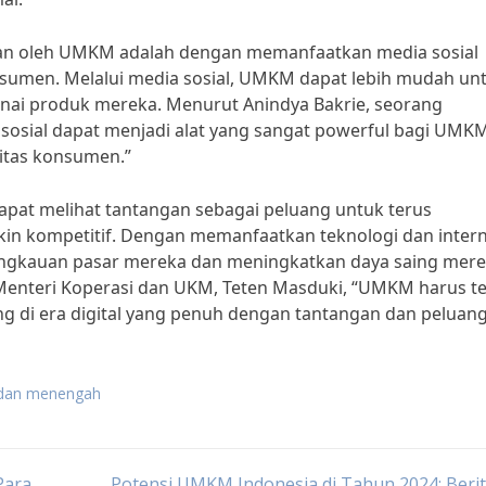
atkan oleh UMKM adalah dengan memanfaatkan media sosial
nsumen. Melalui media sosial, UMKM dapat lebih mudah un
ai produk mereka. Menurut Anindya Bakrie, seorang
 sosial dapat menjadi alat yang sangat powerful bagi UMK
itas konsumen.”
apat melihat tantangan sebagai peluang untuk terus
in kompetitif. Dengan memanfaatkan teknologi dan inter
ngkauan pasar mereka dan meningkatkan daya saing mere
 Menteri Koperasi dan UKM, Teten Masduki, “UMKM harus t
ing di era digital yang penuh dengan tantangan dan peluang
l dan menengah
Para
Potensi UMKM Indonesia di Tahun 2024: Beri