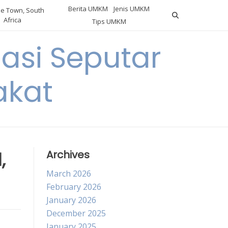
Berita UMKM
Jenis UMKM
e Town, South
Africa
Tips UMKM
asi Seputar
akat
,
Archives
March 2026
February 2026
January 2026
December 2025
January 2025