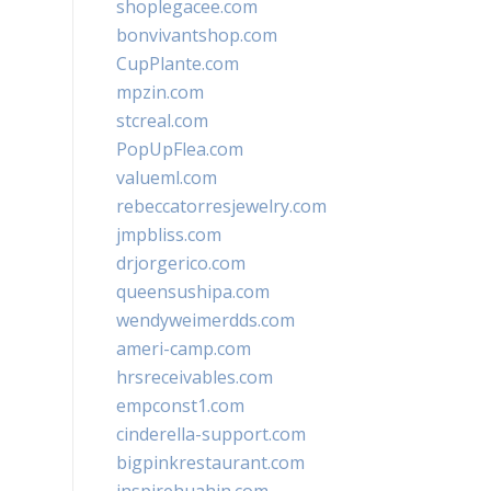
shoplegacee.com
bonvivantshop.com
CupPlante.com
mpzin.com
stcreal.com
PopUpFlea.com
valueml.com
rebeccatorresjewelry.com
jmpbliss.com
drjorgerico.com
queensushipa.com
wendyweimerdds.com
ameri-camp.com
hrsreceivables.com
empconst1.com
cinderella-support.com
bigpinkrestaurant.com