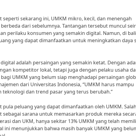
t seperti sekarang ini, UMKM mikro, kecil, dan menengah
berbeda dari sebelumnya. Tantangan tersebut muncul seir
 perilaku konsumen yang semakin digital. Namun, di bal
eluang yang dapat dimanfaatkan untuk meningkatkan daya 
digital adalah persaingan yang semakin ketat. Dengan ad
gan kompetitor lokal, tetapi juga dengan pelaku usaha da
an bagi UMKM yang belum siap menghadapi persaingan glob
anajemen dari Universitas Indonesia, “UMKM harus mampu
teknologi dan trend pasar yang terus berubah.”
at pula peluang yang dapat dimanfaatkan oleh UMKM. Sala
t sebagai sarana untuk memasarkan produk mereka secar
perasi dan UKM, hanya sekitar 13% UMKM yang telah memili
al ini menunjukkan bahwa masih banyak UMKM yang belu
al.