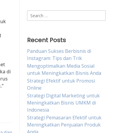
Search
for:
tuk
M
Recent Posts
Panduan Sukses Berbisnis di
Instagram: Tips dan Trik
net
Mengoptimalkan Media Sosial
ka di
untuk Meningkatkan Bisnis Anda
erus
Strategi Efektif untuk Promosi
.”
Online
Strategi Digital Marketing untuk
Meningkatkan Bisnis UMKM di
Indonesia
Strategi Pemasaran Efektif untuk
Meningkatkan Penjualan Produk
Anda
ta dan