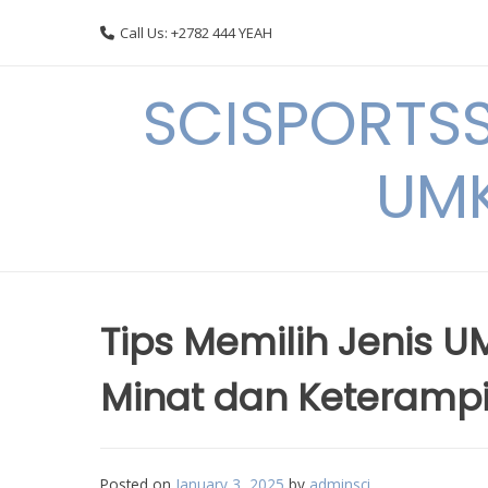
Skip
Call Us: +2782 444 YEAH
to
content
SCISPORTSS
UMK
Tips Memilih Jenis U
Minat dan Keterampi
Posted on
January 3, 2025
by
adminsci