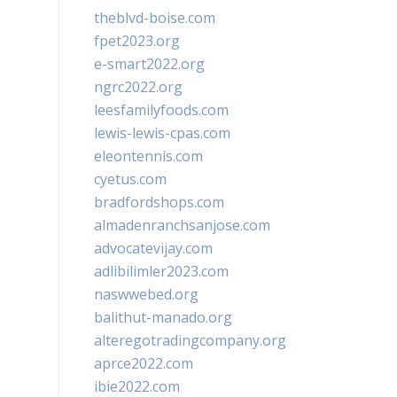
theblvd-boise.com
fpet2023.org
e-smart2022.org
ngrc2022.org
leesfamilyfoods.com
lewis-lewis-cpas.com
eleontennis.com
cyetus.com
bradfordshops.com
almadenranchsanjose.com
advocatevijay.com
adlibilimler2023.com
naswwebed.org
balithut-manado.org
alteregotradingcompany.org
aprce2022.com
ibie2022.com