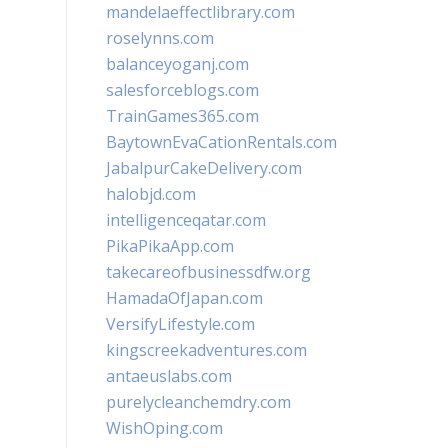
mandelaeffectlibrary.com
roselynns.com
balanceyoganj.com
salesforceblogs.com
TrainGames365.com
BaytownEvaCationRentals.com
JabalpurCakeDelivery.com
halobjd.com
intelligenceqatar.com
PikaPikaApp.com
takecareofbusinessdfw.org
HamadaOfJapan.com
VersifyLifestyle.com
kingscreekadventures.com
antaeuslabs.com
purelycleanchemdry.com
WishOping.com