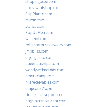
shoplegacee.com
bonvivantshop.com
CupPlante.com
mpzin.com
stcreal.com
PopUpFlea.com
valueml.com
rebeccatorresjewelry.com
jmpbliss.com
drjorgerico.com
queensushipa.com
wendyweimerdds.com
ameri-camp.com
hrsreceivables.com
empconst1.com
cinderella-support.com
bigpinkrestaurant.com