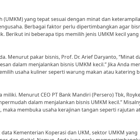
ah (UMKM) yang tepat sesuai dengan minat dan keterampil
ngusaha. Berbagai faktor perlu dipertimbangkan agar bisn
 Berikut ini beberapa tips memilih jenis UMKM kecil yang
. Menurut pakar bisnis, Prof. Dr. Arief Daryanto, “Minat d
esan dalam menjalankan bisnis UMKM kecil.” Jika Anda mem
emilih usaha kuliner seperti warung makan atau katering b
miliki. Menurut CEO PT Bank Mandiri (Persero) Tbk, Royk
empermudah dalam menjalankan bisnis UMKM kecil.” Misaln
t, maka membuka usaha kerajinan tangan seperti rajutan a
rut data Kementerian Koperasi dan UKM, sektor UMKM yang