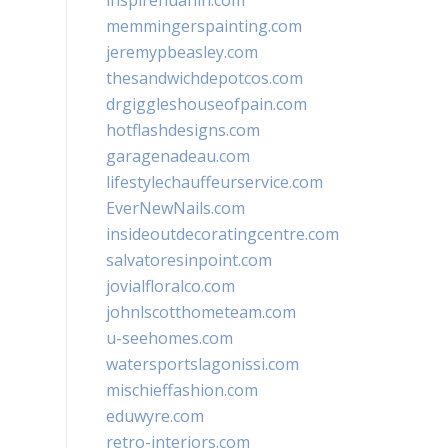
inspirehuahin.com
memmingerspainting.com
jeremypbeasley.com
thesandwichdepotcos.com
drgiggleshouseofpain.com
hotflashdesigns.com
garagenadeau.com
lifestylechauffeurservice.com
EverNewNails.com
insideoutdecoratingcentre.com
salvatoresinpoint.com
jovialfloralco.com
johnlscotthometeam.com
u-seehomes.com
watersportslagonissi.com
mischieffashion.com
eduwyre.com
retro-interiors.com