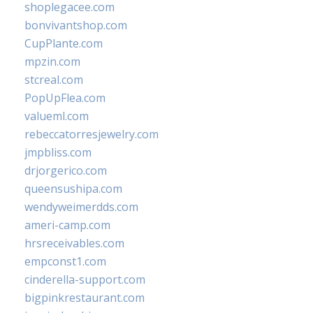
shoplegacee.com
bonvivantshop.com
CupPlante.com
mpzin.com
stcreal.com
PopUpFlea.com
valueml.com
rebeccatorresjewelry.com
jmpbliss.com
drjorgerico.com
queensushipa.com
wendyweimerdds.com
ameri-camp.com
hrsreceivables.com
empconst1.com
cinderella-support.com
bigpinkrestaurant.com