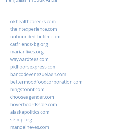
Penjualan Produk Anda
okhealthcareers.com
theintexperience.com
unboundedthefilm.com
catfriends-bg.org
marianlives.org
waywardtees.com
pidfloorsexpress.com
bancodevenezuelaen.com
bettermoodfoodcorporation.com
hingstonnt.com
chooseagender.com
hoverboardssale.com
alaskapolitics.com
stsmp.org
manoelneves.com