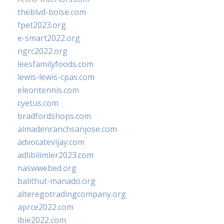
theblvd-boise.com
fpet2023.org
e-smart2022.org
ngrc2022.org
leesfamilyfoods.com
lewis-lewis-cpas.com
eleontennis.com
cyetus.com
bradfordshops.com
almadenranchsanjose.com
advocatevijay.com
adlibilimler2023.com
naswwebed.org
balithut-manado.org
alteregotradingcompany.org
aprce2022.com
ibie2022.com