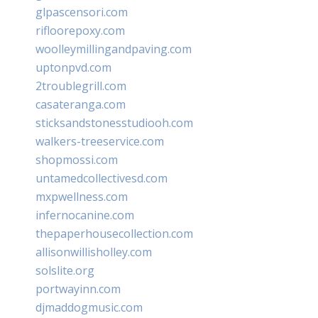
glpascensori.com
rifloorepoxy.com
woolleymillingandpaving.com
uptonpvd.com
2troublegrill.com
casateranga.com
sticksandstonesstudiooh.com
walkers-treeservice.com
shopmossi.com
untamedcollectivesd.com
mxpwellness.com
infernocanine.com
thepaperhousecollection.com
allisonwillisholley.com
solslite.org
portwayinn.com
djmaddogmusic.com