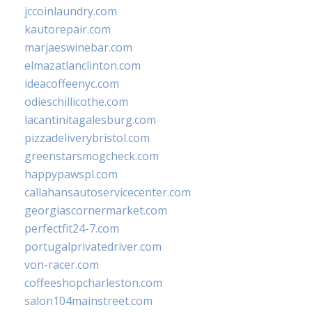
jccoinlaundry.com
kautorepair.com
marjaeswinebar.com
elmazatlanclinton.com
ideacoffeenyc.com
odieschillicothe.com
lacantinitagalesburg.com
pizzadeliverybristol.com
greenstarsmogcheck.com
happypawspl.com
callahansautoservicecenter.com
georgiascornermarket.com
perfectfit24-7.com
portugalprivatedriver.com
von-racer.com
coffeeshopcharleston.com
salon104mainstreet.com