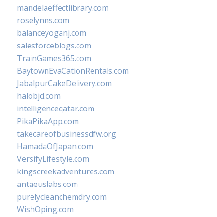
mandelaeffectlibrary.com
roselynns.com
balanceyoganj.com
salesforceblogs.com
TrainGames365.com
BaytownEvaCationRentals.com
JabalpurCakeDelivery.com
halobjd.com
intelligenceqatar.com
PikaPikaApp.com
takecareofbusinessdfw.org
HamadaOfJapan.com
VersifyLifestyle.com
kingscreekadventures.com
antaeuslabs.com
purelycleanchemdry.com
WishOping.com