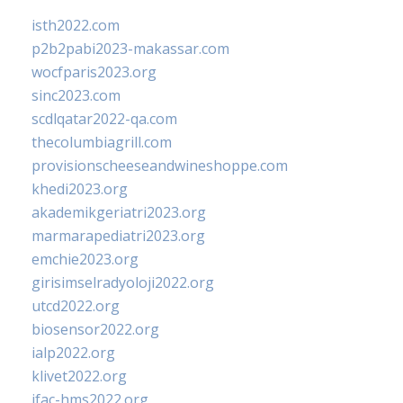
isth2022.com
p2b2pabi2023-makassar.com
wocfparis2023.org
sinc2023.com
scdlqatar2022-qa.com
thecolumbiagrill.com
provisionscheeseandwineshoppe.com
khedi2023.org
akademikgeriatri2023.org
marmarapediatri2023.org
emchie2023.org
girisimselradyoloji2022.org
utcd2022.org
biosensor2022.org
ialp2022.org
klivet2022.org
ifac-hms2022.org