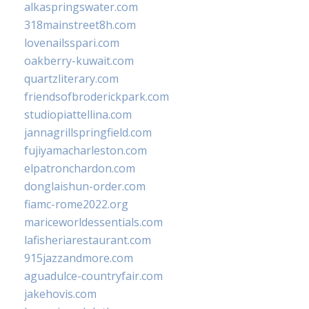
alkaspringswater.com
318mainstreet8h.com
lovenailsspari.com
oakberry-kuwait.com
quartzliterary.com
friendsofbroderickpark.com
studiopiattellina.com
jannagrillspringfield.com
fujiyamacharleston.com
elpatronchardon.com
donglaishun-order.com
fiamc-rome2022.org
mariceworldessentials.com
lafisheriarestaurant.com
915jazzandmore.com
aguadulce-countryfair.com
jakehovis.com