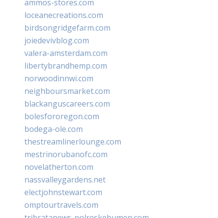
ammos-stores.com
loceanecreations.com
birdsongridgefarm.com
joiedevivblog.com
valera-amsterdam.com
libertybrandhemp.com
norwoodinnwi.com
neighboursmarket.com
blackanguscareers.com
bolesfororegon.com
bodega-ole.com
thestreamlinerlounge.com
mestrinorubanofc.com
novelatherton.com
nassvalleygardens.net
electjohnstewart.com
omptourtravels.com
tribratanews-polreskebumen.com