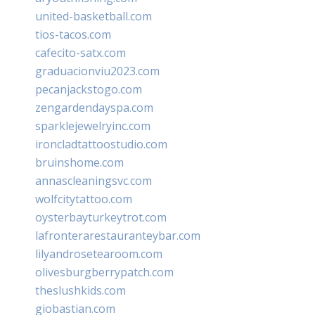
united-basketball.com
tios-tacos.com
cafecito-satx.com
graduacionviu2023.com
pecanjackstogo.com
zengardendayspa.com
sparklejewelryinc.com
ironcladtattoostudio.com
bruinshome.com
annascleaningsvc.com
wolfcitytattoo.com
oysterbayturkeytrot.com
lafronterarestauranteybar.com
lilyandrosetearoom.com
olivesburgberrypatch.com
theslushkids.com
giobastian.com