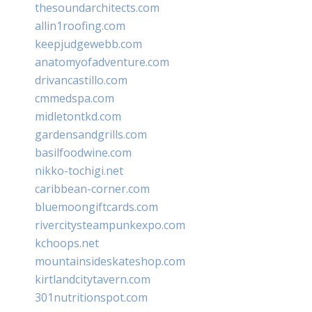
thesoundarchitects.com
allin1roofing.com
keepjudgewebb.com
anatomyofadventure.com
drivancastillo.com
cmmedspa.com
midletontkd.com
gardensandgrills.com
basilfoodwine.com
nikko-tochigi.net
caribbean-corner.com
bluemoongiftcards.com
rivercitysteampunkexpo.com
kchoops.net
mountainsideskateshop.com
kirtlandcitytavern.com
301nutritionspot.com