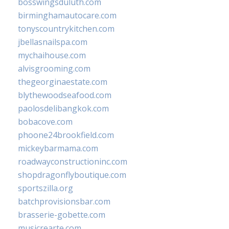
bosswingsduluth.com
birminghamautocare.com
tonyscountrykitchen.com
jbellasnailspa.com
mychaihouse.com
alvisgrooming.com
thegeorginaestate.com
blythewoodseafood.com
paolosdelibangkok.com
bobacove.com
phoone24brookfield.com
mickeybarmama.com
roadwayconstructioninc.com
shopdragonflyboutique.com
sportszilla.org
batchprovisionsbar.com
brasserie-gobette.com
musicrearte.com