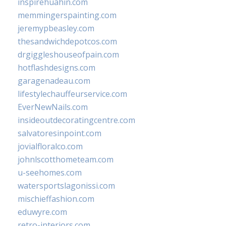
inspirehuahin.com
memmingerspainting.com
jeremypbeasley.com
thesandwichdepotcos.com
drgiggleshouseofpain.com
hotflashdesigns.com
garagenadeau.com
lifestylechauffeurservice.com
EverNewNails.com
insideoutdecoratingcentre.com
salvatoresinpoint.com
jovialfloralco.com
johnlscotthometeam.com
u-seehomes.com
watersportslagonissi.com
mischieffashion.com
eduwyre.com
retro-interiors.com