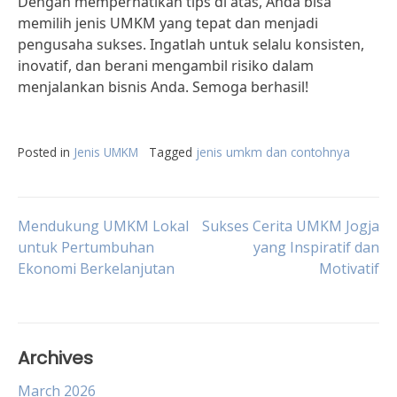
Dengan memperhatikan tips di atas, Anda bisa
memilih jenis UMKM yang tepat dan menjadi
pengusaha sukses. Ingatlah untuk selalu konsisten,
inovatif, dan berani mengambil risiko dalam
menjalankan bisnis Anda. Semoga berhasil!
Posted in
Jenis UMKM
Tagged
jenis umkm dan contohnya
Post
Mendukung UMKM Lokal
Sukses Cerita UMKM Jogja
untuk Pertumbuhan
yang Inspiratif dan
Ekonomi Berkelanjutan
Motivatif
navigation
Archives
March 2026