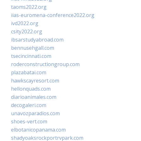
taoms2022.org
iias-euromena-conference2022.org
ivd2022.org
csity2022.org
ibsarstudyabroad.com
bennusehgall.com
tsecincinnati.com
roderconstructiongroup.com
plazabatai.com
hawkscayresort.com
hellonquads.com
diarioanimales.com
decogaleri.com
unavozparadios.com
shoes-vert.com
elbotanicopanama.com
shadyoaksrockportrvpark.com