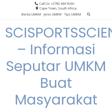
Skip
Call Us: +2782 444 YEAH
to
Cape Town, South Africa
content
Berita UMKM
Jenis UMKM
Tips UMKM
SCISPORTSSCIE
– Informasi
Seputar UMKM
Buat
Masyarakat