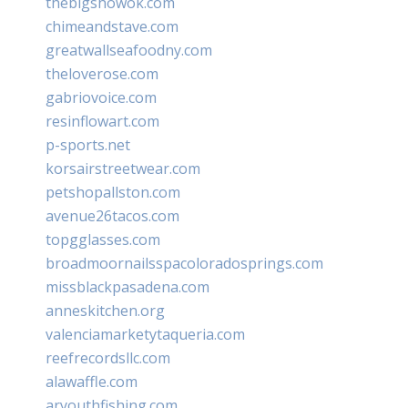
thebigshowok.com
chimeandstave.com
greatwallseafoodny.com
theloverose.com
gabriovoice.com
resinflowart.com
p-sports.net
korsairstreetwear.com
petshopallston.com
avenue26tacos.com
topgglasses.com
broadmoornailsspacoloradosprings.com
missblackpasadena.com
anneskitchen.org
valenciamarketytaqueria.com
reefrecordsllc.com
alawaffle.com
aryouthfishing.com