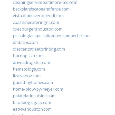
cleaningservicebaltimore-md.com
beckslandscapeandfence.com
vistaaltadelveramendi.com
coastlinecateringnc.com
cuesburgershouston.com
psicologiaespecializadaencampeche.com
dmtacos.com
crescentstreetprinting.com
hornopizza.com
driveadragster.com
hematologa.com
lizaivanov.com
guesttinyhomes.com
home-plow-by-meyer.com
palatelatincuisine.com
blackdoglegacy.com
eatvivahouston.com