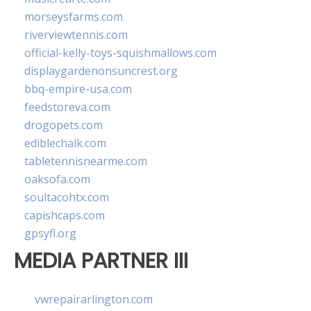
morseysfarms.com
riverviewtennis.com
official-kelly-toys-squishmallows.com
displaygardenonsuncrest.org
bbq-empire-usa.com
feedstoreva.com
drogopets.com
ediblechalk.com
tabletennisnearme.com
oaksofa.com
soultacohtx.com
capishcaps.com
gpsyfl.org
MEDIA PARTNER III
vwrepairarlington.com