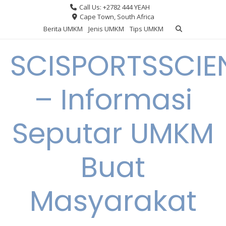
Skip
Call Us: +2782 444 YEAH
to
Cape Town, South Africa
content
Berita UMKM
Jenis UMKM
Tips UMKM
SCISPORTSSCIE
– Informasi
Seputar UMKM
Buat
Masyarakat