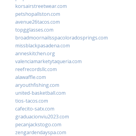
korsairstreetwear.com
petshopallston.com
avenue26tacos.com
topgglasses.com
broadmoornailsspacoloradosprings.com
missblackpasadena.com
anneskitchen.org
valenciamarketytaqueria.com
reefrecordsllc.com
alawaffle.com
aryouthfishing.com
united-basketball.com
tios-tacos.com
cafecito-satx.com
graduacionviu2023.com
pecanjackstogo.com
zengardendayspa.com