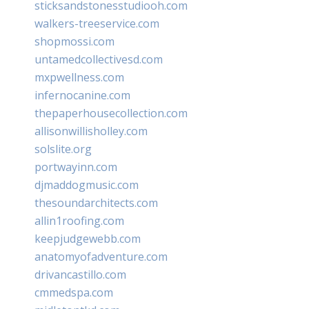
sticksandstonesstudiooh.com
walkers-treeservice.com
shopmossi.com
untamedcollectivesd.com
mxpwellness.com
infernocanine.com
thepaperhousecollection.com
allisonwillisholley.com
solslite.org
portwayinn.com
djmaddogmusic.com
thesoundarchitects.com
allin1roofing.com
keepjudgewebb.com
anatomyofadventure.com
drivancastillo.com
cmmedspa.com