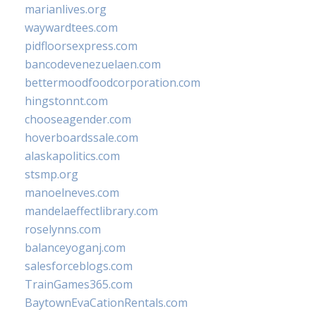
marianlives.org
waywardtees.com
pidfloorsexpress.com
bancodevenezuelaen.com
bettermoodfoodcorporation.com
hingstonnt.com
chooseagender.com
hoverboardssale.com
alaskapolitics.com
stsmp.org
manoelneves.com
mandelaeffectlibrary.com
roselynns.com
balanceyoganj.com
salesforceblogs.com
TrainGames365.com
BaytownEvaCationRentals.com