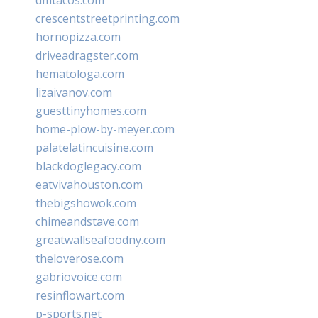
crescentstreetprinting.com
hornopizza.com
driveadragster.com
hematologa.com
lizaivanov.com
guesttinyhomes.com
home-plow-by-meyer.com
palatelatincuisine.com
blackdoglegacy.com
eatvivahouston.com
thebigshowok.com
chimeandstave.com
greatwallseafoodny.com
theloverose.com
gabriovoice.com
resinflowart.com
p-sports.net