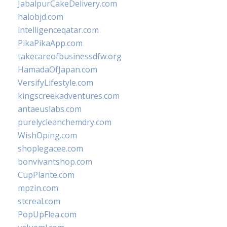
JabalpurCakeDelivery.com
halobjd.com
intelligenceqatar.com
PikaPikaApp.com
takecareofbusinessdfw.org
HamadaOfJapan.com
VersifyLifestyle.com
kingscreekadventures.com
antaeuslabs.com
purelycleanchemdry.com
WishOping.com
shoplegacee.com
bonvivantshop.com
CupPlante.com
mpzin.com
stcreal.com
PopUpFlea.com