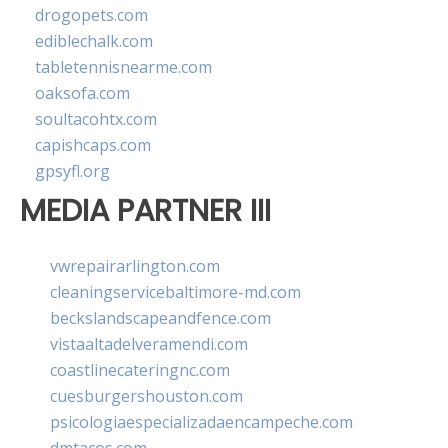
drogopets.com
ediblechalk.com
tabletennisnearme.com
oaksofa.com
soultacohtx.com
capishcaps.com
gpsyfl.org
MEDIA PARTNER III
vwrepairarlington.com
cleaningservicebaltimore-md.com
beckslandscapeandfence.com
vistaaltadelveramendi.com
coastlinecateringnc.com
cuesburgershouston.com
psicologiaespecializadaencampeche.com
dmtacos.com