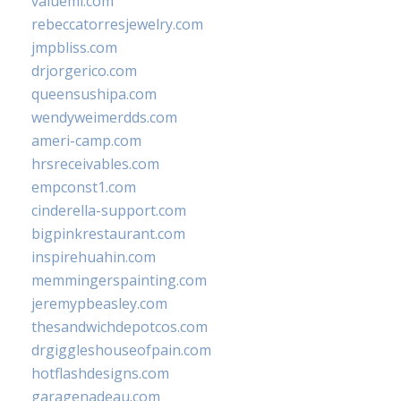
valueml.com
rebeccatorresjewelry.com
jmpbliss.com
drjorgerico.com
queensushipa.com
wendyweimerdds.com
ameri-camp.com
hrsreceivables.com
empconst1.com
cinderella-support.com
bigpinkrestaurant.com
inspirehuahin.com
memmingerspainting.com
jeremypbeasley.com
thesandwichdepotcos.com
drgiggleshouseofpain.com
hotflashdesigns.com
garagenadeau.com