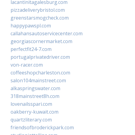
lacantinitagalesburg.com
pizzadeliverybristol.com
greenstarsmogcheck.com
happypawspl.com
callahansautoservicecenter.com
georgiascornermarket.com
perfectfit24-7.com
portugalprivatedriver.com
von-racer.com
coffeeshopcharleston.com
salon104mainstreet.com
alkaspringswater.com
318mainstreet8h.com
lovenailsspari.com
oakberry-kuwait.com
quartzliterary.com
friendsofbroderickpark.com