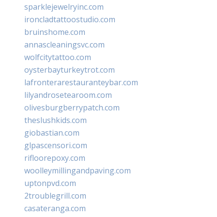
sparklejewelryinc.com
ironcladtattoostudio.com
bruinshome.com
annascleaningsvc.com
wolfcitytattoo.com
oysterbayturkeytrot.com
lafronterarestauranteybar.com
lilyandrosetearoom.com
olivesburgberrypatch.com
theslushkids.com
giobastian.com
glpascensori.com
rifloorepoxy.com
woolleymillingandpaving.com
uptonpvd.com
2troublegrill.com
casateranga.com