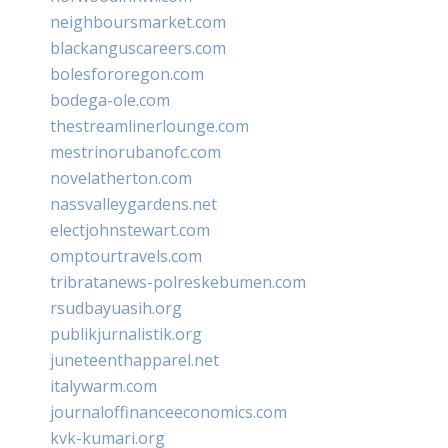
neighboursmarket.com
blackanguscareers.com
bolesfororegon.com
bodega-ole.com
thestreamlinerlounge.com
mestrinorubanofc.com
novelatherton.com
nassvalleygardens.net
electjohnstewart.com
omptourtravels.com
tribratanews-polreskebumen.com
rsudbayuasih.org
publikjurnalistik.org
juneteenthapparel.net
italywarm.com
journaloffinanceeconomics.com
kvk-kumari.org