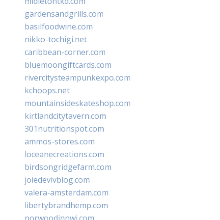
midletontkd.com
gardensandgrills.com
basilfoodwine.com
nikko-tochigi.net
caribbean-corner.com
bluemoongiftcards.com
rivercitysteampunkexpo.com
kchoops.net
mountainsideskateshop.com
kirtlandcitytavern.com
301nutritionspot.com
ammos-stores.com
loceanecreations.com
birdsongridgefarm.com
joiedevivblog.com
valera-amsterdam.com
libertybrandhemp.com
norwoodinnwi.com