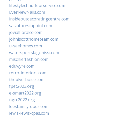
lifestylechauffeurservice.com
EverNewNails.com
insideoutdecoratingcentre.com
salvatoresinpoint.com
jovialfloralco.com
johnlscotthometeam.com
u-seehomes.com
watersportslagonissi.com
mischieffashion.com
eduwyre.com
retro-interiors.com
theblvd-boise.com
fpet2023.org
e-smart2022.org
ngrc2022.org
leesfamilyfoods.com
lewis-lewis-cpas.com