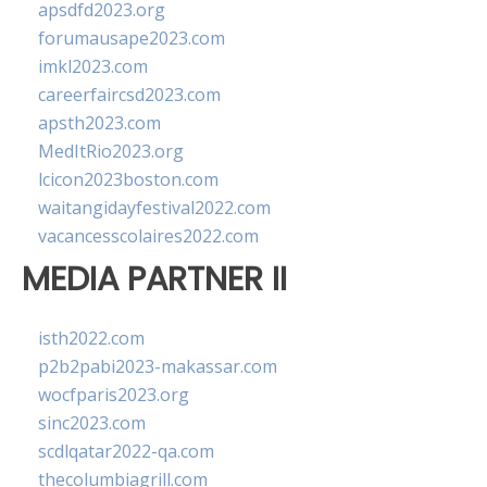
apsdfd2023.org
forumausape2023.com
imkl2023.com
careerfaircsd2023.com
apsth2023.com
MedItRio2023.org
lcicon2023boston.com
waitangidayfestival2022.com
vacancesscolaires2022.com
MEDIA PARTNER II
isth2022.com
p2b2pabi2023-makassar.com
wocfparis2023.org
sinc2023.com
scdlqatar2022-qa.com
thecolumbiagrill.com