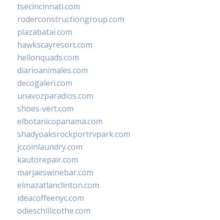
tsecincinnati.com
roderconstructiongroup.com
plazabatai.com
hawkscayresort.com
hellonquads.com
diarioanimales.com
decogaleri.com
unavozparadios.com
shoes-vert.com
elbotanicopanama.com
shadyoaksrockportrvpark.com
jccoinlaundry.com
kautorepair.com
marjaeswinebar.com
elmazatlanclinton.com
ideacoffeenyc.com
odieschillicothe.com