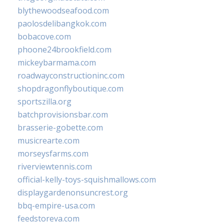
blythewoodseafood.com
paolosdelibangkok.com
bobacove.com
phoone24brookfield.com
mickeybarmama.com
roadwayconstructioninc.com
shopdragonflyboutique.com
sportszilla.org
batchprovisionsbar.com
brasserie-gobette.com
musicrearte.com
morseysfarms.com
riverviewtennis.com
official-kelly-toys-squishmallows.com
displaygardenonsuncrest.org
bbq-empire-usa.com
feedstoreva.com