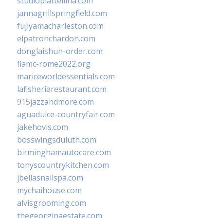
studiopiattellina.com
jannagrillspringfield.com
fujiyamacharleston.com
elpatronchardon.com
donglaishun-order.com
fiamc-rome2022.org
mariceworldessentials.com
lafisheriarestaurant.com
915jazzandmore.com
aguadulce-countryfair.com
jakehovis.com
bosswingsduluth.com
birminghamautocare.com
tonyscountrykitchen.com
jbellasnailspa.com
mychaihouse.com
alvisgrooming.com
thegeorginaestate.com