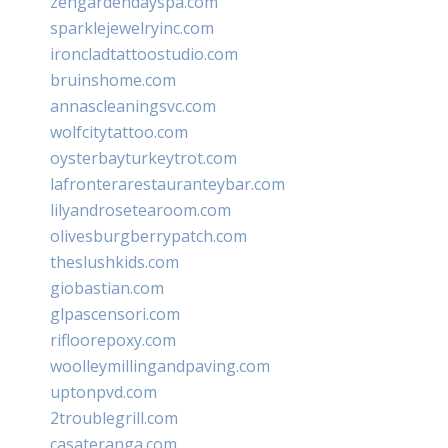
zengardendayspa.com
sparklejewelryinc.com
ironcladtattoostudio.com
bruinshome.com
annascleaningsvc.com
wolfcitytattoo.com
oysterbayturkeytrot.com
lafronterarestauranteybar.com
lilyandrosetearoom.com
olivesburgberrypatch.com
theslushkids.com
giobastian.com
glpascensori.com
rifloorepoxy.com
woolleymillingandpaving.com
uptonpvd.com
2troublegrill.com
casateranga.com