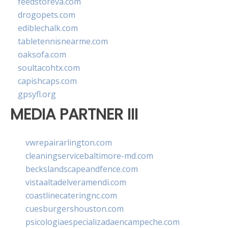
feedstoreva.com
drogopets.com
ediblechalk.com
tabletennisnearme.com
oaksofa.com
soultacohtx.com
capishcaps.com
gpsyfl.org
MEDIA PARTNER III
vwrepairarlington.com
cleaningservicebaltimore-md.com
beckslandscapeandfence.com
vistaaltadelveramendi.com
coastlinecateringnc.com
cuesburgershouston.com
psicologiaespecializadaencampeche.com