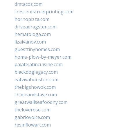
dmtacos.com
crescentstreetprinting.com
hornopizza.com
driveadragster.com
hematologa.com
lizaivanov.com
guesttinyhomes.com
home-plow-by-meyer.com
palatelatincuisine.com
blackdoglegacy.com
eatvivahouston.com
thebigshowok.com
chimeandstave.com
greatwallseafoodny.com
theloverose.com
gabriovoice.com
resinflowart.com