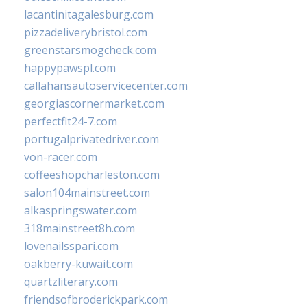
lacantinitagalesburg.com
pizzadeliverybristol.com
greenstarsmogcheck.com
happypawspl.com
callahansautoservicecenter.com
georgiascornermarket.com
perfectfit24-7.com
portugalprivatedriver.com
von-racer.com
coffeeshopcharleston.com
salon104mainstreet.com
alkaspringswater.com
318mainstreet8h.com
lovenailsspari.com
oakberry-kuwait.com
quartzliterary.com
friendsofbroderickpark.com