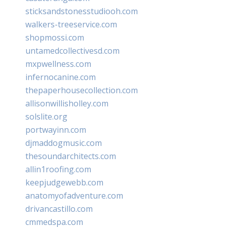
sticksandstonesstudiooh.com
walkers-treeservice.com
shopmossi.com
untamedcollectivesd.com
mxpwellness.com
infernocanine.com
thepaperhousecollection.com
allisonwillisholley.com
solslite.org
portwayinn.com
djmaddogmusic.com
thesoundarchitects.com
allin1roofing.com
keepjudgewebb.com
anatomyofadventure.com
drivancastillo.com
cmmedspa.com