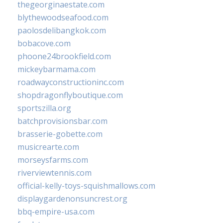
thegeorginaestate.com
blythewoodseafood.com
paolosdelibangkok.com
bobacove.com
phoone24brookfield.com
mickeybarmama.com
roadwayconstructioninc.com
shopdragonflyboutique.com
sportszilla.org
batchprovisionsbar.com
brasserie-gobette.com
musicrearte.com
morseysfarms.com
riverviewtennis.com
official-kelly-toys-squishmallows.com
displaygardenonsuncrest.org
bbq-empire-usa.com