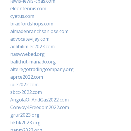
lewis-lewis-cpas.com
eleontennis.com
cyetus.com
bradfordshops.com
almadenranchsanjose.com
advocatevijay.com
adlibilimler2023.com
naswwebed.org
balithut-manado.org
alteregotradingcompany.org
aprce2022.com
ibie2022.com
sbcc-2022.com
AngolaOilAndGas2022.com
Convoy4Freedom2022.com
grur2023.org
hkhk2023.org
napm2023.org