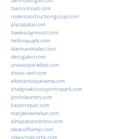
bennusehgall.com
tsecincinnati.com
roderconstructiongroup.com
plazabatai.com
hawkscayresort.com
hellonquads.com
diarioanimales.com
decogaleri.com
unavozparadios.com
shoes-vert.com
elbotanicopanama.com
shadyoaksrockportrvpark.com
jccoinlaundry.com
kautorepair.com
marjaeswinebar.com
elmazatlanclinton.com
ideacoffeenyc.com
odieschillicothe.com