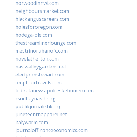
norwoodinnwi.com
neighboursmarket.com
blackanguscareers.com
bolesfororegon.com
bodega-ole.com
thestreamlinerlounge.com
mestrinorubanofc.com
novelatherton.com
nassvalleygardens.net
electjohnstewart.com
omptourtravels.com
tribratanews-polreskebumen.com
rsudbayuasih.org
publikjurnalistik.org
juneteenthapparel.net
italywarm.com
journaloffinanceeconomics.com