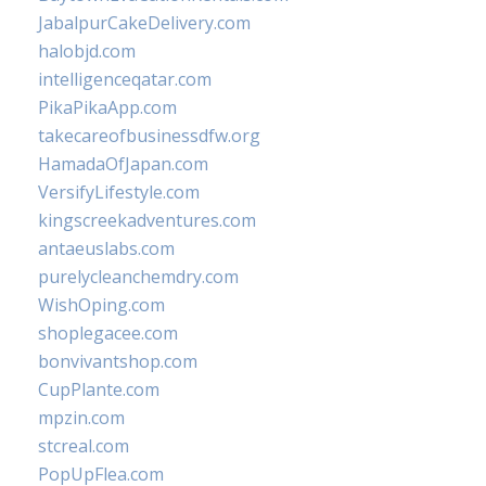
JabalpurCakeDelivery.com
halobjd.com
intelligenceqatar.com
PikaPikaApp.com
takecareofbusinessdfw.org
HamadaOfJapan.com
VersifyLifestyle.com
kingscreekadventures.com
antaeuslabs.com
purelycleanchemdry.com
WishOping.com
shoplegacee.com
bonvivantshop.com
CupPlante.com
mpzin.com
stcreal.com
PopUpFlea.com