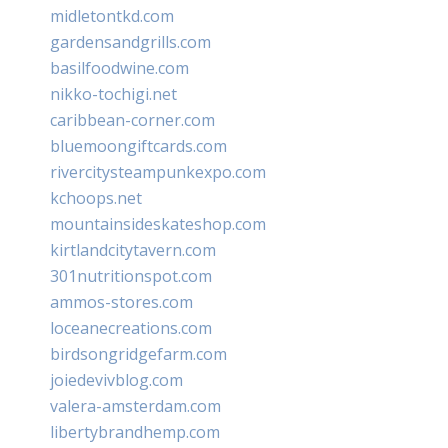
midletontkd.com
gardensandgrills.com
basilfoodwine.com
nikko-tochigi.net
caribbean-corner.com
bluemoongiftcards.com
rivercitysteampunkexpo.com
kchoops.net
mountainsideskateshop.com
kirtlandcitytavern.com
301nutritionspot.com
ammos-stores.com
loceanecreations.com
birdsongridgefarm.com
joiedevivblog.com
valera-amsterdam.com
libertybrandhemp.com