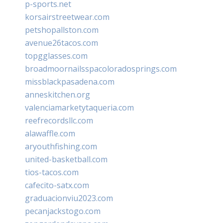
p-sports.net
korsairstreetwear.com
petshopallston.com
avenue26tacos.com
topgglasses.com
broadmoornailsspacoloradosprings.com
missblackpasadena.com
anneskitchen.org
valenciamarketytaqueria.com
reefrecordsllc.com
alawaffle.com
aryouthfishing.com
united-basketball.com
tios-tacos.com
cafecito-satx.com
graduacionviu2023.com
pecanjackstogo.com