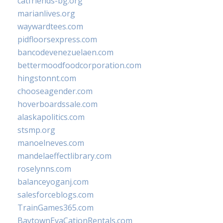
catfriends-bg.org
marianlives.org
waywardtees.com
pidfloorsexpress.com
bancodevenezuelaen.com
bettermoodfoodcorporation.com
hingstonnt.com
chooseagender.com
hoverboardssale.com
alaskapolitics.com
stsmp.org
manoelneves.com
mandelaeffectlibrary.com
roselynns.com
balanceyoganj.com
salesforceblogs.com
TrainGames365.com
BaytownEvaCationRentals.com