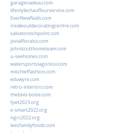
garagenadeau.com
lifestylechauffeurservice.com
EverNewNails.com
insideoutdecoratingcentre.com
salvatoresinpoint.com
jovialfloralco.com
johnlscotthometeam.com
u-seehomes.com
watersportslagonissi.com
mischieffashion.com
eduwyre.com
retro-interiors.com
theblvd-boise.com
fpet2023.org
e-smart2022.org
ngrc2022.org
leesfamilyfoods.com