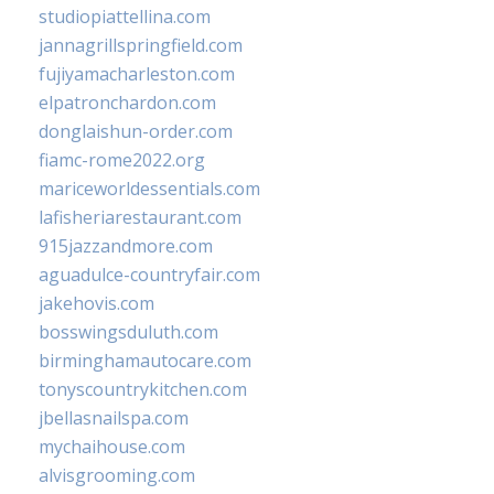
studiopiattellina.com
jannagrillspringfield.com
fujiyamacharleston.com
elpatronchardon.com
donglaishun-order.com
fiamc-rome2022.org
mariceworldessentials.com
lafisheriarestaurant.com
915jazzandmore.com
aguadulce-countryfair.com
jakehovis.com
bosswingsduluth.com
birminghamautocare.com
tonyscountrykitchen.com
jbellasnailspa.com
mychaihouse.com
alvisgrooming.com