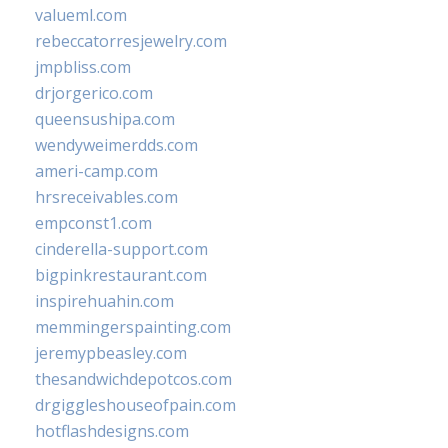
valueml.com
rebeccatorresjewelry.com
jmpbliss.com
drjorgerico.com
queensushipa.com
wendyweimerdds.com
ameri-camp.com
hrsreceivables.com
empconst1.com
cinderella-support.com
bigpinkrestaurant.com
inspirehuahin.com
memmingerspainting.com
jeremypbeasley.com
thesandwichdepotcos.com
drgiggleshouseofpain.com
hotflashdesigns.com