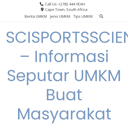
Skip
Call Us: +2782 444 YEAH
to
Cape Town, South Africa
content
Berita UMKM
Jenis UMKM
Tips UMKM
SCISPORTSSCIE
– Informasi
Seputar UMKM
Buat
Masyarakat