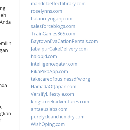
mandelaeffectlibrary.com
ang
roselynns.com
leh
balanceyoganj.com
 Anda
salesforceblogs.com
TrainGames365.com
BaytownEvaCationRentals.com
milih
JabalpurCakeDelivery.com
ngan
halobjd.com
intelligenceqatar.com
PikaPikaApp.com
takecareofbusinessdfw.org
Anda
HamadaOfJapan.com
VersifyLifestyle.com
kingscreekadventures.com
,
antaeuslabs.com
ngkan
purelycleanchemdry.com
n
WishOping.com