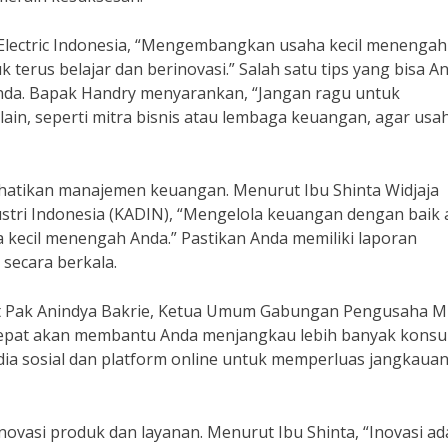
Electric Indonesia, “Mengembangkan usaha kecil menengah
erus belajar dan berinovasi.” Salah satu tips yang bisa A
Anda. Bapak Handry menyarankan, “Jangan ragu untuk
in, seperti mitra bisnis atau lembaga keuangan, agar usa
hatikan manajemen keuangan. Menurut Ibu Shinta Widjaja
tri Indonesia (KADIN), “Mengelola keuangan dengan baik 
cil menengah Anda.” Pastikan Anda memiliki laporan
secara berkala.
rut Pak Anindya Bakrie, Ketua Umum Gabungan Pengusaha 
 tepat akan membantu Anda menjangkau lebih banyak kons
ia sosial dan platform online untuk memperluas jangkaua
 inovasi produk dan layanan. Menurut Ibu Shinta, “Inovasi ad