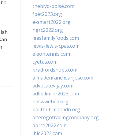
oba
theblvd-boise.com
fpet2023.org
e-smart2022.org
ngrc2022.org
nlah
leesfamilyfoods.com
kan
lewis-lewis-cpas.com
h
eleontennis.com
cyetus.com
bradfordshops.com
almadenranchsanjose.com
advocatevijay.com
adlibilimler2023.com
naswwebed.org
balithut-manado.org
alteregotradingcompany.org
aprce2022.com
ibie2022.com