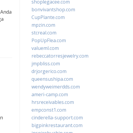
shoplegacee.com
bonvivantshop.com
 Anda
CupPlante.com
ga
mpzin.com
stcreal.com
PopUpFlea.com
valueml.com
rebeccatorresjewelry.com
jmpbliss.com
drjorgerico.com
queensushipa.com
wendyweimerdds.com
ameri-camp.com
hrsreceivables.com
empconst1.com
an
cinderella-support.com
bigpinkrestaurant.com