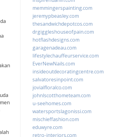
inspirehuahin.com
memmingerspainting.com
jeremypbeasley.com
nda
thesandwichdepotcos.com
drgiggleshouseofpain.com
ha
hotflashdesigns.com
garagenadeau.com
lifestylechauffeurservice.com
EverNewNails.com
akan
insideoutdecoratingcentre.com
salvatoresinpoint.com
jovialfloralco.com
Muda
johnlscotthometeam.com
umen
u-seehomes.com
n
watersportslagonissi.com
mischieffashion.com
eduwyre.com
alah
retro-interiors.com