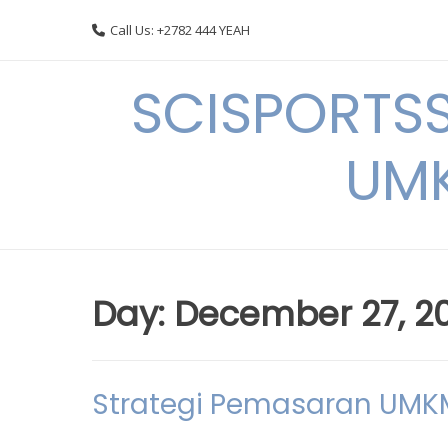
Skip
Call Us: +2782 444 YEAH
to
content
SCISPORTSS
UMK
Day:
December 27, 2
Strategi Pemasaran UMKM d