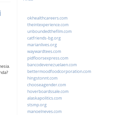
i
okhealthcareers.com
theintexperience.com
unboundedthefilm.com
catfriends-bg.org
marianlives.org
waywardtees.com
pidfloorsexpress.com
bancodevenezuelaen.com
esia.
bettermoodfoodcorporation.com
nda?
hingstonnt.com
chooseagender.com
hoverboardssale.com
alaskapolitics.com
stsmp.org
manoelneves.com