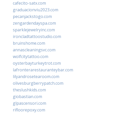
cafecito-satx.com
graduacionviu2023.com
pecanjackstogo.com
zengardendayspa.com
sparklejewelryinc.com
ironcladtattoostudio.com
bruinshome.com
annascleaningsvc.com
wolfcitytattoo.com
oysterbayturkeytrot.com
lafronterarestauranteybar.com
lilyandrosetearoom.com
olivesburgberrypatch.com
theslushkids.com
giobastian.com
glpascensori.com
rifloorepoxy.com