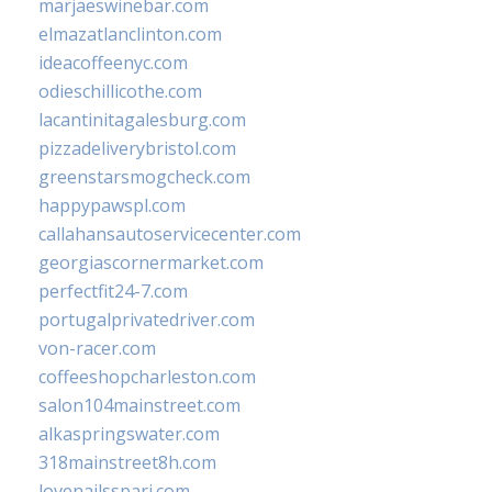
marjaeswinebar.com
elmazatlanclinton.com
ideacoffeenyc.com
odieschillicothe.com
lacantinitagalesburg.com
pizzadeliverybristol.com
greenstarsmogcheck.com
happypawspl.com
callahansautoservicecenter.com
georgiascornermarket.com
perfectfit24-7.com
portugalprivatedriver.com
von-racer.com
coffeeshopcharleston.com
salon104mainstreet.com
alkaspringswater.com
318mainstreet8h.com
lovenailsspari.com