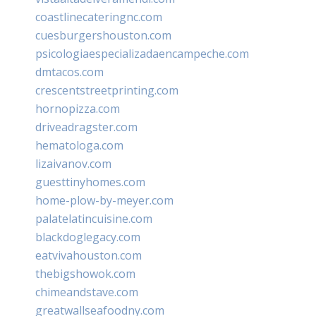
coastlinecateringnc.com
cuesburgershouston.com
psicologiaespecializadaencampeche.com
dmtacos.com
crescentstreetprinting.com
hornopizza.com
driveadragster.com
hematologa.com
lizaivanov.com
guesttinyhomes.com
home-plow-by-meyer.com
palatelatincuisine.com
blackdoglegacy.com
eatvivahouston.com
thebigshowok.com
chimeandstave.com
greatwallseafoodny.com