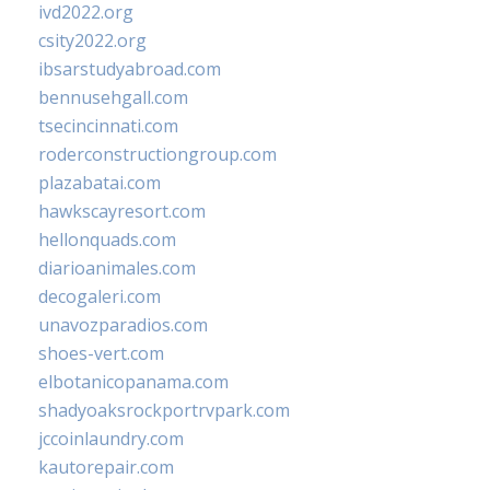
ivd2022.org
csity2022.org
ibsarstudyabroad.com
bennusehgall.com
tsecincinnati.com
roderconstructiongroup.com
plazabatai.com
hawkscayresort.com
hellonquads.com
diarioanimales.com
decogaleri.com
unavozparadios.com
shoes-vert.com
elbotanicopanama.com
shadyoaksrockportrvpark.com
jccoinlaundry.com
kautorepair.com