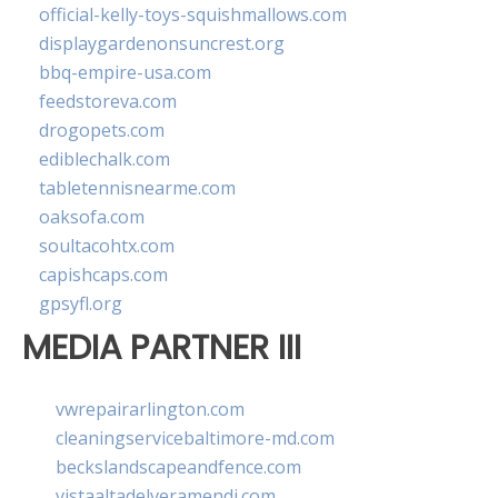
official-kelly-toys-squishmallows.com
displaygardenonsuncrest.org
bbq-empire-usa.com
feedstoreva.com
drogopets.com
ediblechalk.com
tabletennisnearme.com
oaksofa.com
soultacohtx.com
capishcaps.com
gpsyfl.org
MEDIA PARTNER III
vwrepairarlington.com
cleaningservicebaltimore-md.com
beckslandscapeandfence.com
vistaaltadelveramendi.com