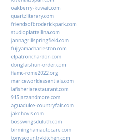
oakberry-kuwait.com
quartzliterary.com
friendsofbroderickpark.com
studiopiattellina.com
jannagrillspringfield.com
fujiyamacharleston.com
elpatronchardon.com
donglaishun-order.com
fiamc-rome2022.org
mariceworldessentials.com
lafisheriarestaurant.com
915jazzandmore.com
aguadulce-countryfair.com
jakehovis.com
bosswingsduluth.com
birminghamautocare.com
tonyscountrykitchen.com