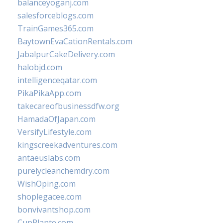
balanceyoganj.com
salesforceblogs.com
TrainGames365.com
BaytownEvaCationRentals.com
JabalpurCakeDelivery.com
halobjd.com
intelligenceqatar.com
PikaPikaApp.com
takecareofbusinessdfw.org
HamadaOfJapan.com
VersifyLifestyle.com
kingscreekadventures.com
antaeuslabs.com
purelycleanchemdry.com
WishOping.com
shoplegacee.com
bonvivantshop.com
CupPlante.com