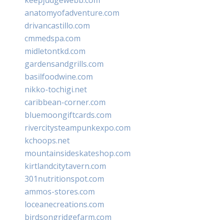
anatomyofadventure.com
drivancastillo.com
cmmedspa.com
midletontkd.com
gardensandgrills.com
basilfoodwine.com
nikko-tochigi.net
caribbean-corner.com
bluemoongiftcards.com
rivercitysteampunkexpo.com
kchoops.net
mountainsideskateshop.com
kirtlandcitytavern.com
301nutritionspot.com
ammos-stores.com
loceanecreations.com
birdsongridgefarm.com