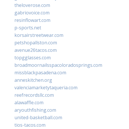
theloverose.com
gabriovoice.com
resinflowart.com
p-sports.net
korsairstreetwear.com
petshopallston.com
avenue26tacos.com
topgglasses.com
broadmoornailsspacoloradosprings.com
missblackpasadena.com
anneskitchen.org
valenciamarketytaqueria.com
reefrecordsllc.com
alawaffle.com
aryouthfishing.com
united-basketball.com
tios-tacos.com