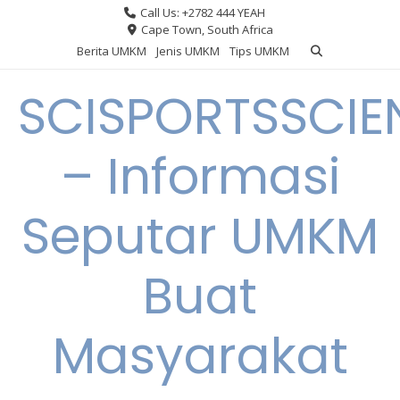
Skip
Call Us: +2782 444 YEAH
to
Cape Town, South Africa
content
Berita UMKM
Jenis UMKM
Tips UMKM
SCISPORTSSCIE
– Informasi
Seputar UMKM
Buat
Masyarakat