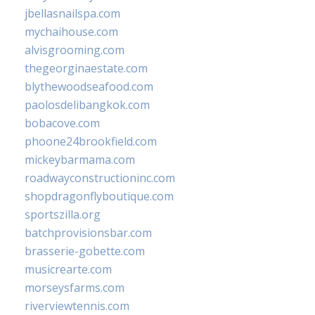
jbellasnailspa.com
mychaihouse.com
alvisgrooming.com
thegeorginaestate.com
blythewoodseafood.com
paolosdelibangkok.com
bobacove.com
phoone24brookfield.com
mickeybarmama.com
roadwayconstructioninc.com
shopdragonflyboutique.com
sportszilla.org
batchprovisionsbar.com
brasserie-gobette.com
musicrearte.com
morseysfarms.com
riverviewtennis.com