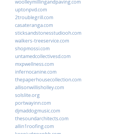
woolleymillingandpaving.com
uptonpvd.com
2troublegrill.com
casateranga.com
sticksandstonesstudiooh.com
walkers-treeservice.com
shopmossi.com
untamedcollectivesd.com
mxpwellness.com
infernocanine.com
thepaperhousecollection.com
allisonwillisholley.com
solslite.org
portwayinn.com
djmaddogmusic.com
thesoundarchitects.com
allin1roofing.com
keepjudgewebb.com