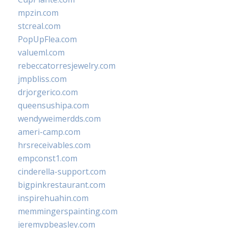
mpzin.com
stcreal.com
PopUpFlea.com
valueml.com
rebeccatorresjewelry.com
jmpbliss.com
drjorgerico.com
queensushipa.com
wendyweimerdds.com
ameri-camp.com
hrsreceivables.com
empconst1.com
cinderella-support.com
bigpinkrestaurant.com
inspirehuahin.com
memmingerspainting.com
jeremypbeasley.com