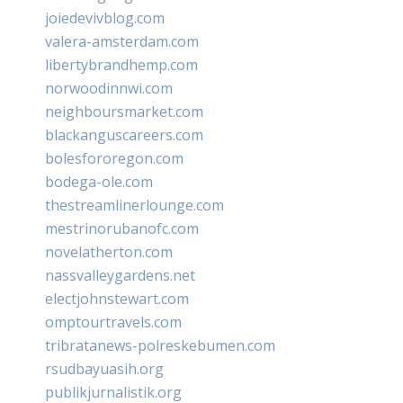
joiedevivblog.com
valera-amsterdam.com
libertybrandhemp.com
norwoodinnwi.com
neighboursmarket.com
blackanguscareers.com
bolesfororegon.com
bodega-ole.com
thestreamlinerlounge.com
mestrinorubanofc.com
novelatherton.com
nassvalleygardens.net
electjohnstewart.com
omptourtravels.com
tribratanews-polreskebumen.com
rsudbayuasih.org
publikjurnalistik.org