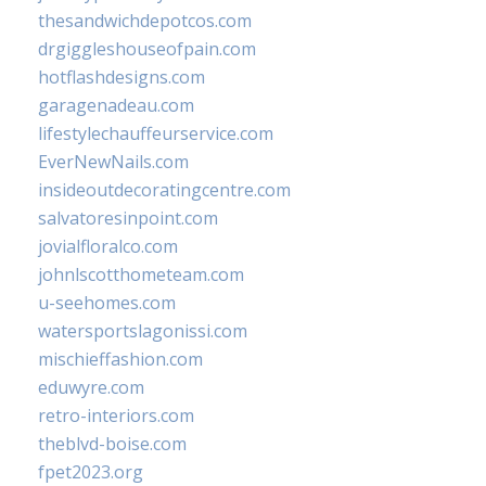
thesandwichdepotcos.com
drgiggleshouseofpain.com
hotflashdesigns.com
garagenadeau.com
lifestylechauffeurservice.com
EverNewNails.com
insideoutdecoratingcentre.com
salvatoresinpoint.com
jovialfloralco.com
johnlscotthometeam.com
u-seehomes.com
watersportslagonissi.com
mischieffashion.com
eduwyre.com
retro-interiors.com
theblvd-boise.com
fpet2023.org