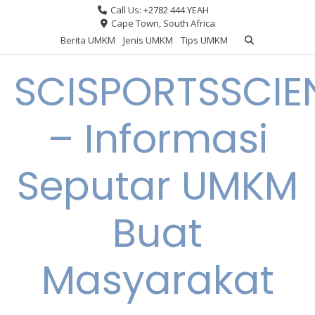
Skip
Call Us: +2782 444 YEAH
to
Cape Town, South Africa
content
Berita UMKM
Jenis UMKM
Tips UMKM
SCISPORTSSCIE
– Informasi
Seputar UMKM
Buat
Masyarakat