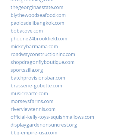
thegeorginaestate.com
blythewoodseafood.com
paolosdelibangkok.com
bobacove.com
phoone24brookfield.com
mickeybarmama.com
roadwayconstructioninc.com
shopdragonflyboutique.com
sportszilla.org
batchprovisionsbar.com
brasserie-gobette.com
musicrearte.com
morseysfarms.com
riverviewtennis.com
official-kelly-toys-squishmallows.com
displaygardenonsuncrest.org
bbq-empire-usa.com