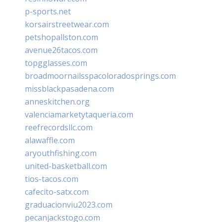
p-sports.net
korsairstreetwear.com
petshopallston.com
avenue26tacos.com
topgglasses.com
broadmoornailsspacoloradosprings.com
missblackpasadena.com
anneskitchen.org
valenciamarketytaqueria.com
reefrecordsllc.com
alawaffle.com
aryouthfishing.com
united-basketball.com
tios-tacos.com
cafecito-satx.com
graduacionviu2023.com
pecanjackstogo.com