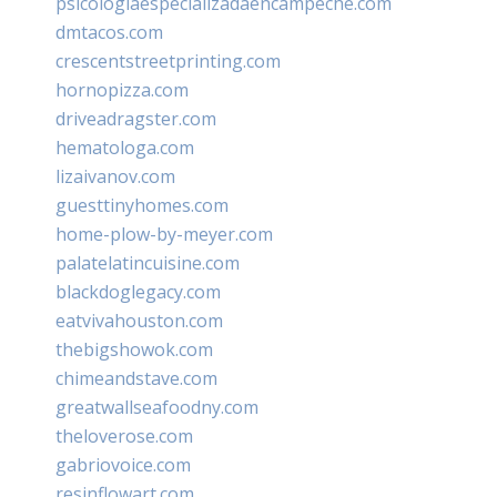
psicologiaespecializadaencampeche.com
dmtacos.com
crescentstreetprinting.com
hornopizza.com
driveadragster.com
hematologa.com
lizaivanov.com
guesttinyhomes.com
home-plow-by-meyer.com
palatelatincuisine.com
blackdoglegacy.com
eatvivahouston.com
thebigshowok.com
chimeandstave.com
greatwallseafoodny.com
theloverose.com
gabriovoice.com
resinflowart.com