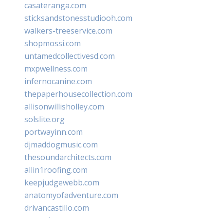
casateranga.com
sticksandstonesstudiooh.com
walkers-treeservice.com
shopmossi.com
untamedcollectivesd.com
mxpwellness.com
infernocanine.com
thepaperhousecollection.com
allisonwillisholley.com
solslite.org
portwayinn.com
djmaddogmusic.com
thesoundarchitects.com
allin1roofing.com
keepjudgewebb.com
anatomyofadventure.com
drivancastillo.com