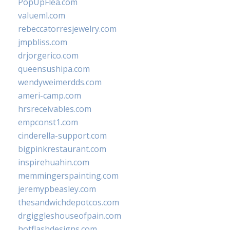
PopUpFlea.com
valueml.com
rebeccatorresjewelry.com
jmpbliss.com
drjorgerico.com
queensushipa.com
wendyweimerdds.com
ameri-camp.com
hrsreceivables.com
empconst1.com
cinderella-support.com
bigpinkrestaurant.com
inspirehuahin.com
memmingerspainting.com
jeremypbeasley.com
thesandwichdepotcos.com
drgiggleshouseofpain.com
hotflashdesigns.com