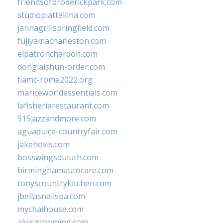
friendsofbroderickpark.com
studiopiattellina.com
jannagrillspringfield.com
fujiyamacharleston.com
elpatronchardon.com
donglaishun-order.com
fiamc-rome2022.org
mariceworldessentials.com
lafisheriarestaurant.com
915jazzandmore.com
aguadulce-countryfair.com
jakehovis.com
bosswingsduluth.com
birminghamautocare.com
tonyscountrykitchen.com
jbellasnailspa.com
mychaihouse.com
alvisgrooming.com