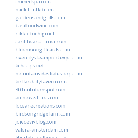
cmmedspa.com
midletontkd.com
gardensandgrills.com
basilfoodwine.com
nikko-tochigi.net
caribbean-corner.com
bluemoongiftcards.com
rivercitysteampunkexpo.com
kchoops.net
mountainsideskateshop.com
kirtlandcitytavern.com
301nutritionspot.com
ammos-stores.com
loceanecreations.com
birdsongridgefarm.com
joiedevivblog.com
valera-amsterdam.com
libertybrandhemp.com