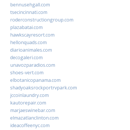
bennusehgall.com
tsecincinnati.com
roderconstructiongroup.com
plazabatai.com
hawkscayresort.com
hellonquads.com
diarioanimales.com
decogaleri.com
unavozparadios.com
shoes-vert.com
elbotanicopanama.com
shadyoaksrockportrvpark.com
jccoinlaundry.com
kautorepair.com
marjaeswinebar.com
elmazatlanclinton.com
ideacoffeenyc.com