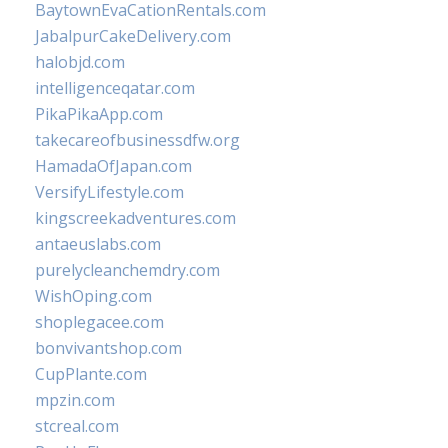
BaytownEvaCationRentals.com
JabalpurCakeDelivery.com
halobjd.com
intelligenceqatar.com
PikaPikaApp.com
takecareofbusinessdfw.org
HamadaOfJapan.com
VersifyLifestyle.com
kingscreekadventures.com
antaeuslabs.com
purelycleanchemdry.com
WishOping.com
shoplegacee.com
bonvivantshop.com
CupPlante.com
mpzin.com
stcreal.com