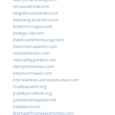
norwoodinnwi.com
neighboursmarket.com
blackanguscareers.com
bolesfororegon.com
bodega-ole.com
thestreamlinerlounge.com
mestrinorubanofc.com
novelatherton.com
nassvalleygardens.net
electjohnstewart.com
omptourtravels.com
tribratanews-polreskebumen.com
rsudbayuasih.org
publikjurnalistik.org
juneteenthapparel.net
italywarm.com
journaloffinanceeconomics.com