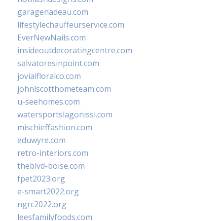
garagenadeau.com
lifestylechauffeurservice.com
EverNewNails.com
insideoutdecoratingcentre.com
salvatoresinpoint.com
jovialfloralco.com
johnlscotthometeam.com
u-seehomes.com
watersportslagonissi.com
mischieffashion.com
eduwyre.com
retro-interiors.com
theblvd-boise.com
fpet2023.org
e-smart2022.org
ngrc2022.org
leesfamilyfoods.com