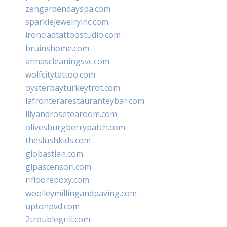
zengardendayspa.com
sparklejewelryinc.com
ironcladtattoostudio.com
bruinshome.com
annascleaningsvc.com
wolfcitytattoo.com
oysterbayturkeytrot.com
lafronterarestauranteybar.com
lilyandrosetearoom.com
olivesburgberrypatch.com
theslushkids.com
giobastian.com
glpascensori.com
rifloorepoxy.com
woolleymillingandpaving.com
uptonpvd.com
2troublegrill.com