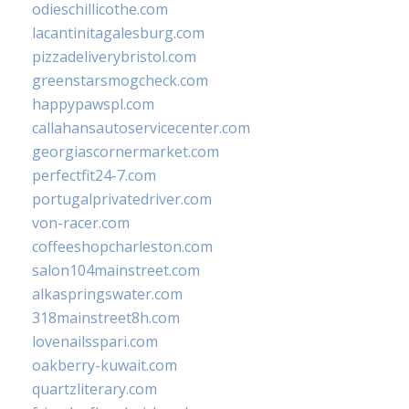
odieschillicothe.com
lacantinitagalesburg.com
pizzadeliverybristol.com
greenstarsmogcheck.com
happypawspl.com
callahansautoservicecenter.com
georgiascornermarket.com
perfectfit24-7.com
portugalprivatedriver.com
von-racer.com
coffeeshopcharleston.com
salon104mainstreet.com
alkaspringswater.com
318mainstreet8h.com
lovenailsspari.com
oakberry-kuwait.com
quartzliterary.com